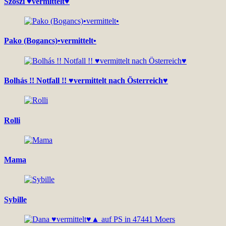
Szöszi ♥vermittelt♥
Pako (Bogancs)•vermittelt•
Bolhás !! Notfall !! ♥vermittelt nach Österreich♥
Rolli
Mama
Sybille