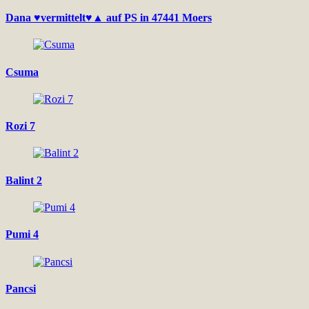
Dana ♥vermittelt♥▲ auf PS in 47441 Moers
Csuma
Rozi 7
Balint 2
Pumi 4
Pancsi