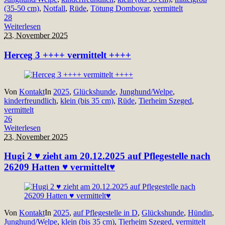
(35-50 cm)
,
Notfall
,
Rüde
,
Tötung Dombovar
,
vermittelt
28
Weiterlesen
23. November 2025
Herceg 3 ++++ vermittelt ++++
Von
Kontakt
In
2025
,
Glückshunde
,
Junghund/Welpe
,
kinderfreundlich
,
klein (bis 35 cm)
,
Rüde
,
Tierheim Szeged
,
vermittelt
26
Weiterlesen
23. November 2025
Hugi 2 ♥ zieht am 20.12.2025 auf Pflegestelle nach
26209 Hatten ♥ vermittelt♥
Von
Kontakt
In
2025
,
auf Pflegestelle in D
,
Glückshunde
,
Hündin
,
Junghund/Welpe
,
klein (bis 35 cm)
,
Tierheim Szeged
,
vermittelt