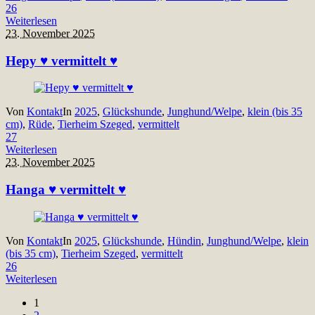
26
Weiterlesen
23. November 2025
Hepy ♥ vermittelt ♥
Von
Kontakt
In
2025
,
Glückshunde
,
Junghund/Welpe
,
klein (bis 35
cm)
,
Rüde
,
Tierheim Szeged
,
vermittelt
27
Weiterlesen
23. November 2025
Hanga ♥ vermittelt ♥
Von
Kontakt
In
2025
,
Glückshunde
,
Hündin
,
Junghund/Welpe
,
klein
(bis 35 cm)
,
Tierheim Szeged
,
vermittelt
26
Weiterlesen
1