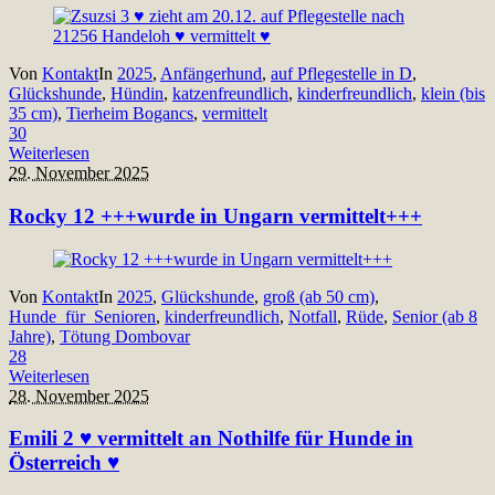
Von
Kontakt
In
2025
,
Anfängerhund
,
auf Pflegestelle in D
,
Glückshunde
,
Hündin
,
katzenfreundlich
,
kinderfreundlich
,
klein (bis
35 cm)
,
Tierheim Bogancs
,
vermittelt
30
Weiterlesen
29. November 2025
Rocky 12 +++wurde in Ungarn vermittelt+++
Von
Kontakt
In
2025
,
Glückshunde
,
groß (ab 50 cm)
,
Hunde_für_Senioren
,
kinderfreundlich
,
Notfall
,
Rüde
,
Senior (ab 8
Jahre)
,
Tötung Dombovar
28
Weiterlesen
28. November 2025
Emili 2 ♥ vermittelt an Nothilfe für Hunde in
Österreich ♥