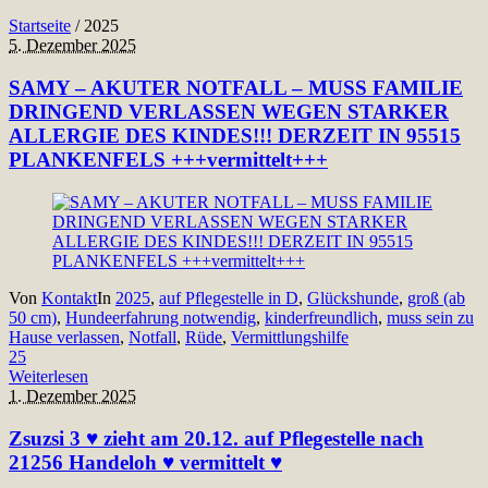
Startseite
/
2025
5. Dezember 2025
SAMY – AKUTER NOTFALL – MUSS FAMILIE
DRINGEND VERLASSEN WEGEN STARKER
ALLERGIE DES KINDES!!! DERZEIT IN 95515
PLANKENFELS +++vermittelt+++
Von
Kontakt
In
2025
,
auf Pflegestelle in D
,
Glückshunde
,
groß (ab
50 cm)
,
Hundeerfahrung notwendig
,
kinderfreundlich
,
muss sein zu
Hause verlassen
,
Notfall
,
Rüde
,
Vermittlungshilfe
25
Weiterlesen
1. Dezember 2025
Zsuzsi 3 ♥ zieht am 20.12. auf Pflegestelle nach
21256 Handeloh ♥ vermittelt ♥