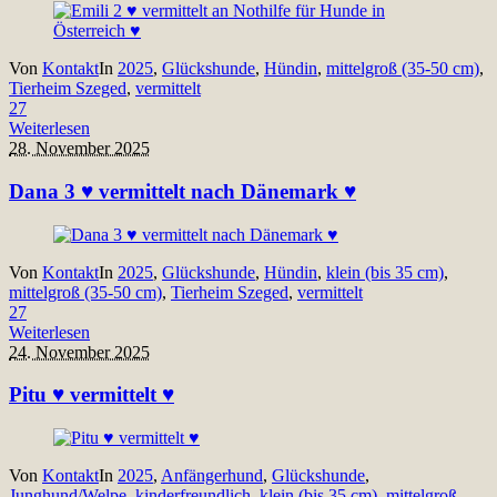
Von
Kontakt
In
2025
,
Glückshunde
,
Hündin
,
mittelgroß (35-50 cm)
,
Tierheim Szeged
,
vermittelt
27
Weiterlesen
28. November 2025
Dana 3 ♥ vermittelt nach Dänemark ♥
Von
Kontakt
In
2025
,
Glückshunde
,
Hündin
,
klein (bis 35 cm)
,
mittelgroß (35-50 cm)
,
Tierheim Szeged
,
vermittelt
27
Weiterlesen
24. November 2025
Pitu ♥ vermittelt ♥
Von
Kontakt
In
2025
,
Anfängerhund
,
Glückshunde
,
Junghund/Welpe
,
kinderfreundlich
,
klein (bis 35 cm)
,
mittelgroß