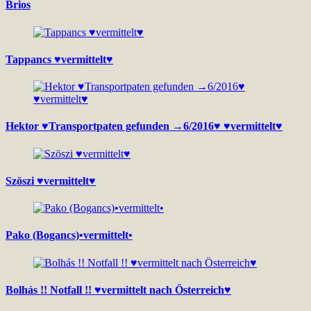
Brios
Tappancs ♥vermittelt♥
Hektor ♥Transportpaten gefunden →6/2016♥ ♥vermittelt♥
Szöszi ♥vermittelt♥
Pako (Bogancs)•vermittelt•
Bolhás !! Notfall !! ♥vermittelt nach Österreich♥