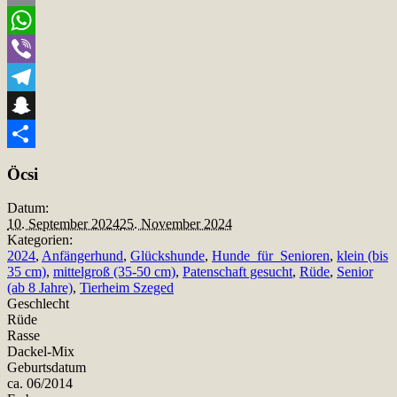
Email
WhatsApp
Viber
Telegram
Snapchat
Teilen
Öcsi
Datum:
10. September 2024
25. November 2024
Kategorien:
2024
,
Anfängerhund
,
Glückshunde
,
Hunde_für_Senioren
,
klein (bis
35 cm)
,
mittelgroß (35-50 cm)
,
Patenschaft gesucht
,
Rüde
,
Senior
(ab 8 Jahre)
,
Tierheim Szeged
Geschlecht
Rüde
Rasse
Dackel-Mix
Geburtsdatum
ca. 06/2014