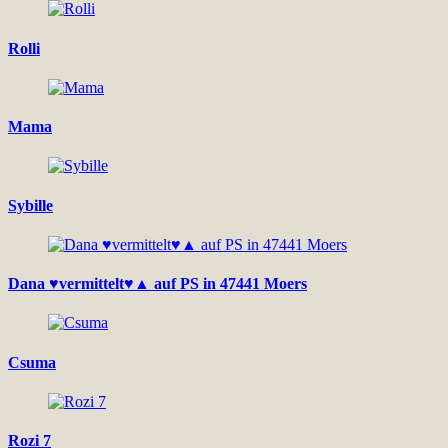
Rolli
Mama
Sybille
Dana ♥vermittelt♥▲ auf PS in 47441 Moers
Csuma
Rozi 7