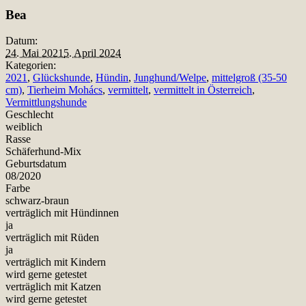
Teilen
Bea
Datum:
24. Mai 2021
5. April 2024
Kategorien:
2021
,
Glückshunde
,
Hündin
,
Junghund/Welpe
,
mittelgroß (35-50
cm)
,
Tierheim Mohács
,
vermittelt
,
vermittelt in Österreich
,
Vermittlungshunde
Geschlecht
weiblich
Rasse
Schäferhund-Mix
Geburtsdatum
08/2020
Farbe
schwarz-braun
verträglich mit Hündinnen
ja
verträglich mit Rüden
ja
verträglich mit Kindern
wird gerne getestet
verträglich mit Katzen
wird gerne getestet