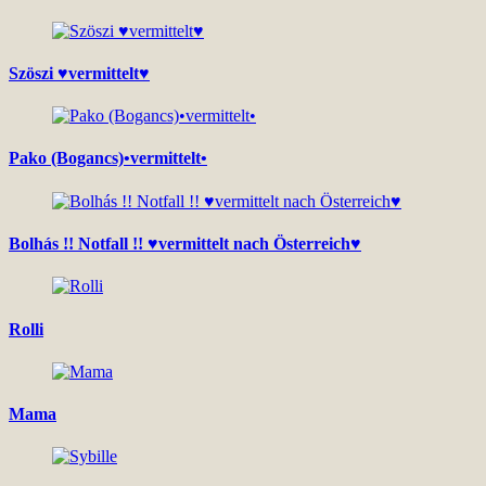
Szöszi ♥vermittelt♥
Pako (Bogancs)•vermittelt•
Bolhás !! Notfall !! ♥vermittelt nach Österreich♥
Rolli
Mama