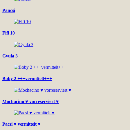
Pancsi
Fifi 10
Gyula 3
Boby 2 +++vermittelt+++
Mochacino ♥ vorreserviert ♥
Pacsi ♥ vermittelt ♥