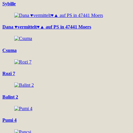
Sybille
Dana ♥vermittelt♥▲ auf PS in 47441 Moers
Csuma
Rozi 7
Balint 2
Pumi 4