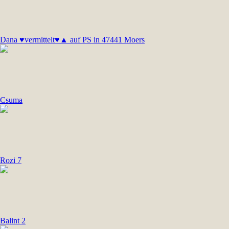
Dana ♥vermittelt♥▲ auf PS in 47441 Moers
Csuma
Rozi 7
Balint 2