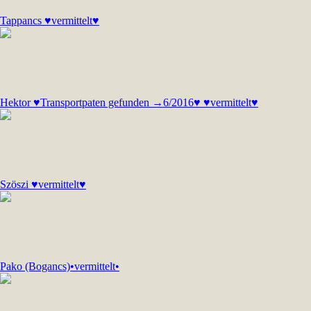
Tappancs ♥vermittelt♥
Hektor ♥Transportpaten gefunden →6/2016♥ ♥vermittelt♥
Szöszi ♥vermittelt♥
Pako (Bogancs)•vermittelt•