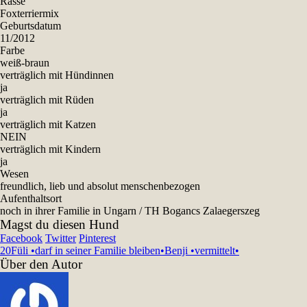
Rasse
Foxterriermix
Geburtsdatum
11/2012
Farbe
weiß-braun
verträglich mit Hündinnen
ja
verträglich mit Rüden
ja
verträglich mit Katzen
NEIN
verträglich mit Kindern
ja
Wesen
freundlich, lieb und absolut menschenbezogen
Aufenthaltsort
noch in ihrer Familie in Ungarn / TH Bogancs Zalaegerszeg
Magst du diesen Hund
Facebook
Twitter
Pinterest
20
Füli •darf in seiner Familie bleiben•
Benji •vermittelt•
Über den Autor