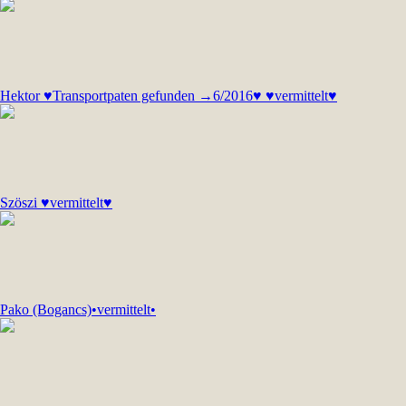
Hektor ♥Transportpaten gefunden →6/2016♥ ♥vermittelt♥
Szöszi ♥vermittelt♥
Pako (Bogancs)•vermittelt•