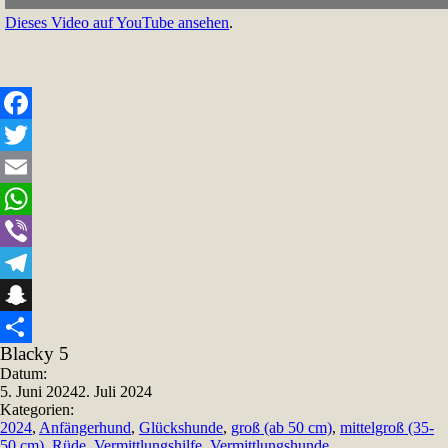
Dieses Video auf YouTube ansehen
.
Facebook
Twitter
Email
WhatsApp
Viber
Telegram
Snapchat
Blacky 5
Teilen
Datum:
5. Juni 2024
2. Juli 2024
Kategorien:
2024
,
Anfängerhund
,
Glückshunde
,
groß (ab 50 cm)
,
mittelgroß (35-
50 cm)
,
Rüde
,
Vermittlungshilfe
,
Vermittlungshunde