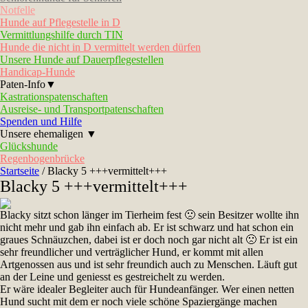
Notfelle
Hunde auf Pflegestelle in D
Vermittlungshilfe durch TIN
Hunde die nicht in D vermittelt werden dürfen
Unsere Hunde auf Dauerpflegestellen
Handicap-Hunde
Paten-Info▼
Kastrationspatenschaften
Ausreise- und Transportpatenschaften
Spenden und Hilfe
Unsere ehemaligen ▼
Glückshunde
Regenbogenbrücke
Startseite
/
Blacky 5 +++vermittelt+++
Blacky 5 +++vermittelt+++
Blacky sitzt schon länger im Tierheim fest 🙁 sein Besitzer wollte ihn
nicht mehr und gab ihn einfach ab. Er ist schwarz und hat schon ein
graues Schnäuzchen, dabei ist er doch noch gar nicht alt 🙁 Er ist ein
sehr freundlicher und verträglicher Hund, er kommt mit allen
Artgenossen aus und ist sehr freundich auch zu Menschen. Läuft gut
an der Leine und geniesst es gestreichelt zu werden.
Er wäre idealer Begleiter auch für Hundeanfänger. Wer einen netten
Hund sucht mit dem er noch viele schöne Spaziergänge machen