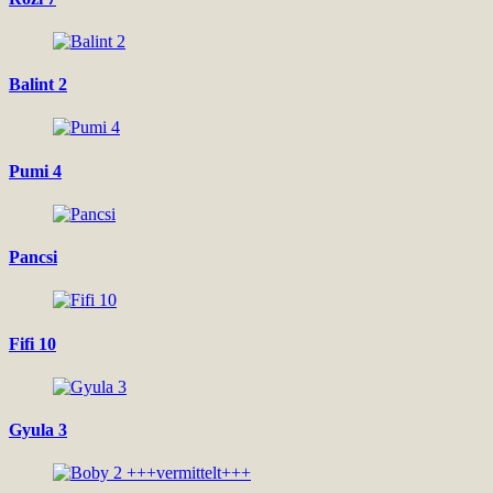
Balint 2
Pumi 4
Pancsi
Fifi 10
Gyula 3