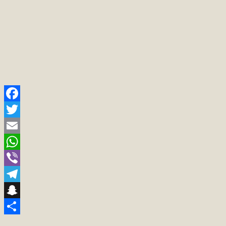
Facebook
Twitter
Email
WhatsApp
Viber
Telegram
Snapchat
Teilen