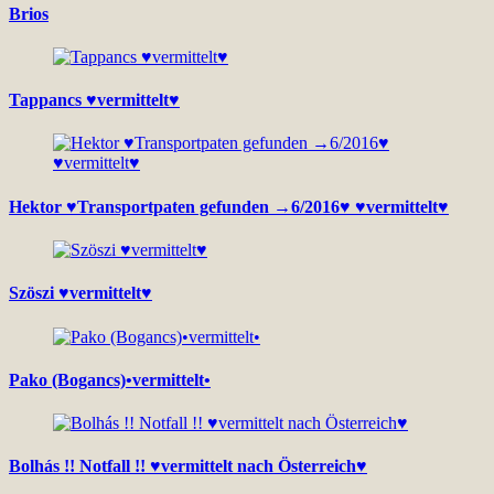
Brios
Tappancs ♥vermittelt♥
Hektor ♥Transportpaten gefunden →6/2016♥ ♥vermittelt♥
Szöszi ♥vermittelt♥
Pako (Bogancs)•vermittelt•
Bolhás !! Notfall !! ♥vermittelt nach Österreich♥