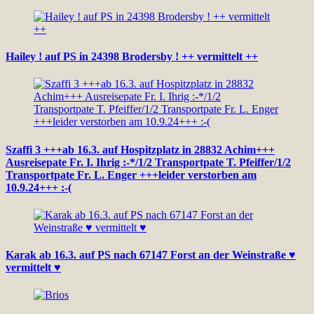
Hailey ! auf PS in 24398 Brodersby ! ++ vermittelt ++
Szaffi 3 +++ab 16.3. auf Hospitzplatz in 28832 Achim+++
Ausreisepate Fr. I. Ihrig :-*/1/2 Transportpate T. Pfeiffer/1/2
Transportpate Fr. L. Enger +++leider verstorben am
10.9.24+++ :-(
Karak ab 16.3. auf PS nach 67147 Forst an der Weinstraße ♥
vermittelt ♥