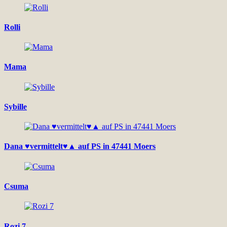
Rolli
Mama
Sybille
Dana ♥vermittelt♥▲ auf PS in 47441 Moers
Csuma
Rozi 7