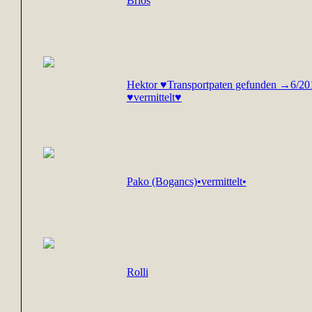
Brios
Hektor ♥Transportpaten gefunden →6/2
♥vermittelt♥
Pako (Bogancs)•vermittelt•
Rolli