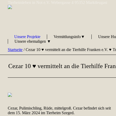
Tierheimleben in Not e.V. Webergasse 4 95352 Marktleugast
Unsere Projekte
Vermittlungsinfo▼
Unsere H
Unsere ehemaligen ▼
Startseite
/
Cezar 10 ♥ vermittelt an die Tierhilfe Franken e.V. ♥
Cezar 10 ♥ vermittelt an die Tierhilfe Fr
Cezar, Pulimischling, Rüde, mittelgroß. Cezar befindet sich seit
dem 15. März 2024 im Tierheim Szeged.