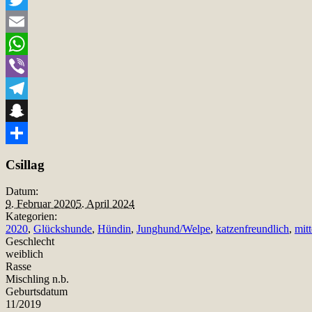
Twitter
Email
WhatsApp
Viber
Telegram
Snapchat
Teilen
Csillag
Datum:
9. Februar 2020
5. April 2024
Kategorien:
2020
,
Glückshunde
,
Hündin
,
Junghund/Welpe
,
katzenfreundlich
,
mit
Geschlecht
weiblich
Rasse
Mischling n.b.
Geburtsdatum
11/2019