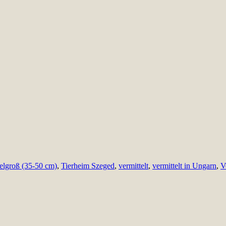
telgroß (35-50 cm)
,
Tierheim Szeged
,
vermittelt
,
vermittelt in Ungarn
,
V