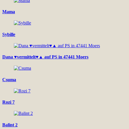
Mama
Sybille
Dana ♥vermittelt♥▲ auf PS in 47441 Moers
Csuma
Rozi 7
Balint 2