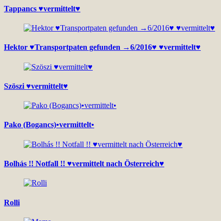
Tappancs ♥vermittelt♥
Hektor ♥Transportpaten gefunden →6/2016♥ ♥vermittelt♥
Szöszi ♥vermittelt♥
Pako (Bogancs)•vermittelt•
Bolhás !! Notfall !! ♥vermittelt nach Österreich♥
Rolli