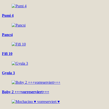
Pumi 4
Pancsi
Fifi 10
Gyula 3
Boby 2 +++vorreserviert+++