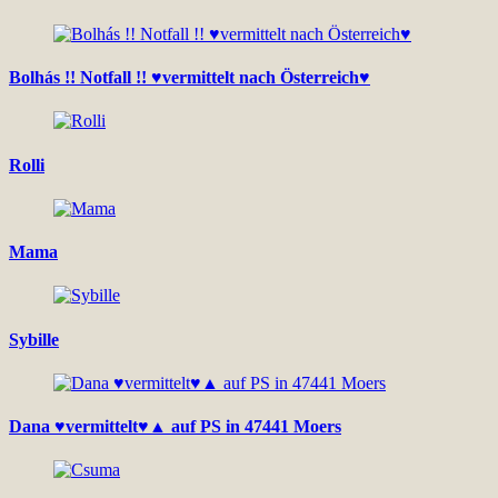
Bolhás !! Notfall !! ♥vermittelt nach Österreich♥
Rolli
Mama
Sybille
Dana ♥vermittelt♥▲ auf PS in 47441 Moers