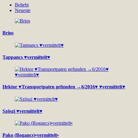
Beliebt
Neueste
Brios
Tappancs ♥vermittelt♥
Hektor ♥Transportpaten gefunden →6/2016♥ ♥vermittelt♥
Szöszi ♥vermittelt♥
Pako (Bogancs)•vermittelt•