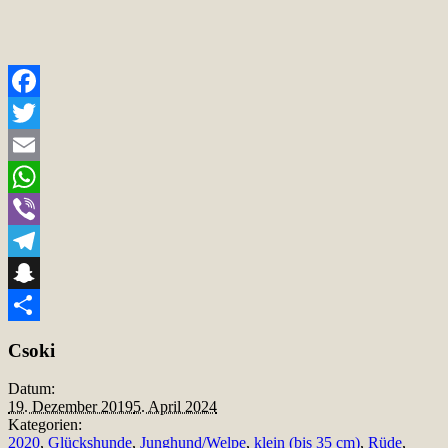
Facebook
Twitter
Email
WhatsApp
Viber
Telegram
Snapchat
Teilen
Csoki
Datum:
19. Dezember 2019
5. April 2024
Kategorien:
2020
,
Glückshunde
,
Junghund/Welpe
,
klein (bis 35 cm)
,
Rüde
,