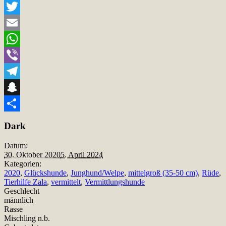
Facebook
Twitter
Email
WhatsApp
Viber
Telegram
Snapchat
Teilen
Dark
Datum:
30. Oktober 2020
5. April 2024
Kategorien:
2020
,
Glückshunde
,
Junghund/Welpe
,
mittelgroß (35-50 cm)
,
Rüde
,
Tierhilfe Zala
,
vermittelt
,
Vermittlungshunde
Geschlecht
männlich
Rasse
Mischling n.b.