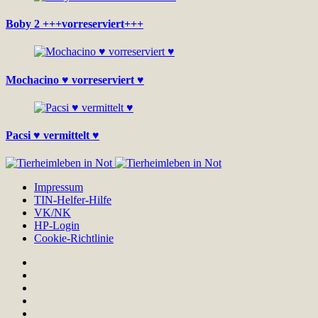
Boby 2 +++vorreserviert+++
Mochacino ♥ vorreserviert ♥
Pacsi ♥ vermittelt ♥
Impressum
TIN-Helfer-Hilfe
VK/NK
HP-Login
Cookie-Richtlinie