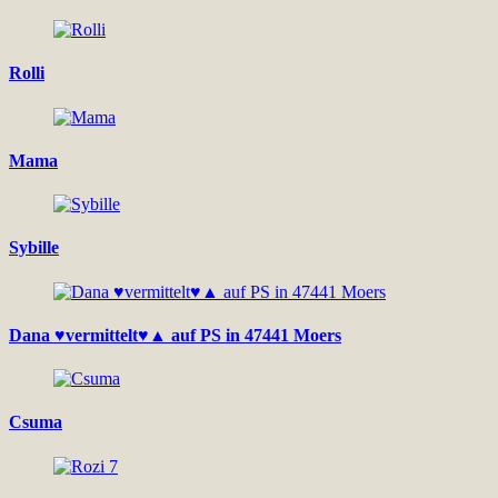
Rolli
Mama
Sybille
Dana ♥vermittelt♥▲ auf PS in 47441 Moers
Csuma