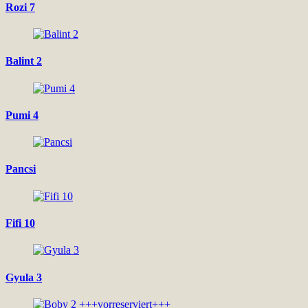
Rozi 7
Balint 2
Pumi 4
Pancsi
Fifi 10
Gyula 3