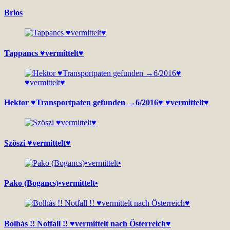
Brios
Tappancs ♥vermittelt♥
Hektor ♥Transportpaten gefunden →6/2016♥ ♥vermittelt♥
Szöszi ♥vermittelt♥
Pako (Bogancs)•vermittelt•
Bolhás !! Notfall !! ♥vermittelt nach Österreich♥