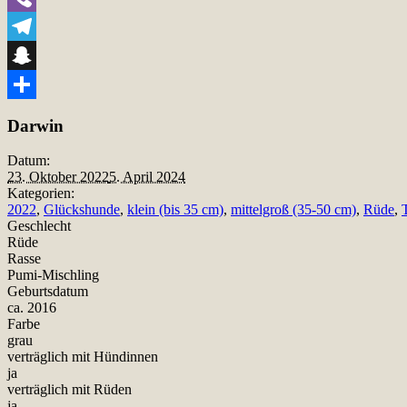
Viber
Telegram
Snapchat
Teilen
Darwin
Datum:
23. Oktober 2022
5. April 2024
Kategorien:
2022
,
Glückshunde
,
klein (bis 35 cm)
,
mittelgroß (35-50 cm)
,
Rüde
,
Geschlecht
Rüde
Rasse
Pumi-Mischling
Geburtsdatum
ca. 2016
Farbe
grau
verträglich mit Hündinnen
ja
verträglich mit Rüden
ja