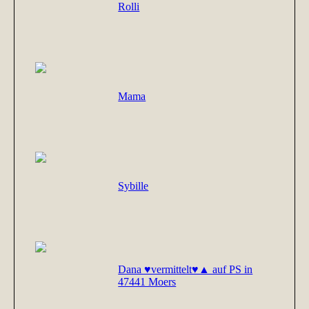
Rolli
Mama
Sybille
Dana ♥vermittelt♥▲ auf PS in
47441 Moers