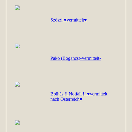
Szöszi ♥vermittelt♥
Pako (Bogancs)•vermittelt•
Bolhás !! Notfall !! ♥vermittelt
nach Österreich♥