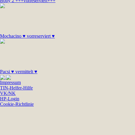
Boby 2 +++vorreserviert+++
Mochacino ♥ vorreserviert ♥
Pacsi ♥ vermittelt ♥
Impressum
TIN-Helfer-Hilfe
VK/NK
HP-Login
Cookie-Richtlinie