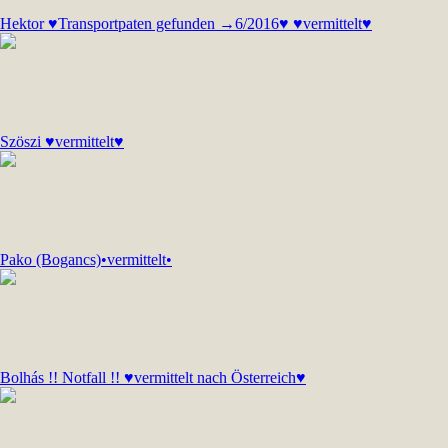
Hektor ♥Transportpaten gefunden →6/2016♥ ♥vermittelt♥
Szöszi ♥vermittelt♥
Pako (Bogancs)•vermittelt•
Bolhás !! Notfall !! ♥vermittelt nach Österreich♥