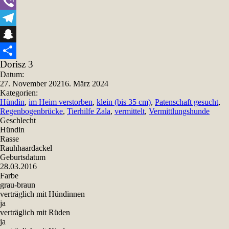
WhatsApp
Viber
Telegram
Snapchat
Dorisz 3
Teilen
Datum:
27. November 2021
6. März 2024
Kategorien:
Hündin
,
im Heim verstorben
,
klein (bis 35 cm)
,
Patenschaft gesucht
,
Regenbogenbrücke
,
Tierhilfe Zala
,
vermittelt
,
Vermittlungshunde
Geschlecht
Hündin
Rasse
Rauhhaardackel
Geburtsdatum
28.03.2016
Farbe
grau-braun
verträglich mit Hündinnen
ja
verträglich mit Rüden
ja