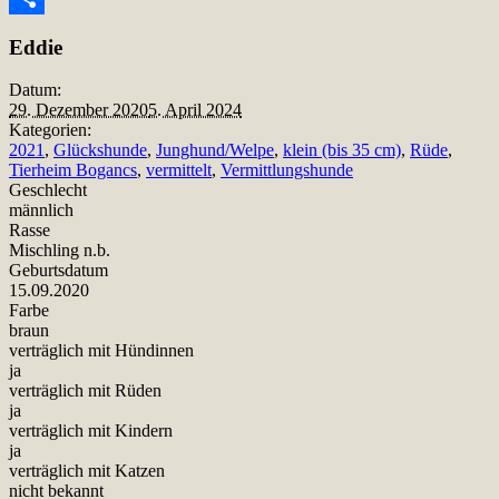
Teilen
Eddie
Datum:
29. Dezember 2020
5. April 2024
Kategorien:
2021
,
Glückshunde
,
Junghund/Welpe
,
klein (bis 35 cm)
,
Rüde
,
Tierheim Bogancs
,
vermittelt
,
Vermittlungshunde
Geschlecht
männlich
Rasse
Mischling n.b.
Geburtsdatum
15.09.2020
Farbe
braun
verträglich mit Hündinnen
ja
verträglich mit Rüden
ja
verträglich mit Kindern
ja
verträglich mit Katzen
nicht bekannt