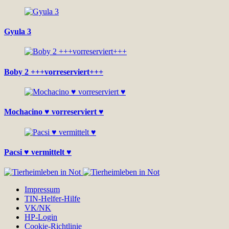
Gyula 3
Boby 2 +++vorreserviert+++
Mochacino ♥ vorreserviert ♥
Pacsi ♥ vermittelt ♥
Impressum
TIN-Helfer-Hilfe
VK/NK
HP-Login
Cookie-Richtlinie