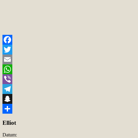
Facebook
Twitter
Email
WhatsApp
Viber
Telegram
Snapchat
Teilen
Elliot
Datum: