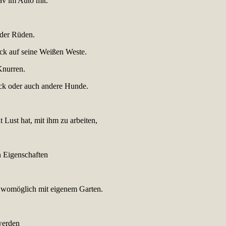
rav im Auto mit.
oder Rüden.
ck auf seine Weißen Weste.
Knurren.
ck oder auch andere Hunde.
t Lust hat, mit ihm zu arbeiten,
n Eigenschaften
 womöglich mit eigenem Garten.
 werden