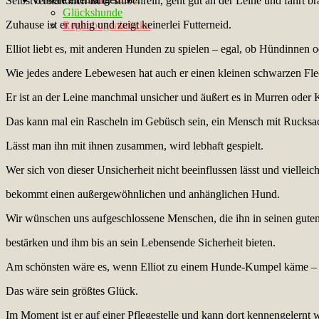
Selbstverständlich ist er stubenrein, geht gut an der Leine und fährt b
Glückshunde
Zuhause ist er ruhig und zeigt keinerlei Futterneid.
Regenbogenbrücke
Elliot liebt es, mit anderen Hunden zu spielen – egal, ob Hündinnen 
Wie jedes andere Lebewesen hat auch er einen kleinen schwarzen Fle
Er ist an der Leine manchmal unsicher und äußert es in Murren oder 
Das kann mal ein Rascheln im Gebüsch sein, ein Mensch mit Rucksa
Lässt man ihn mit ihnen zusammen, wird lebhaft gespielt.
Wer sich von dieser Unsicherheit nicht beeinflussen lässt und vielleich
bekommt einen außergewöhnlichen und anhänglichen Hund.
Wir wünschen uns aufgeschlossene Menschen, die ihn in seinen gute
bestärken und ihm bis an sein Lebensende Sicherheit bieten.
Am schönsten wäre es, wenn Elliot zu einem Hunde-Kumpel käme –
Das wäre sein größtes Glück.
Im Moment ist er auf einer Pflegestelle und kann dort kennengelernt