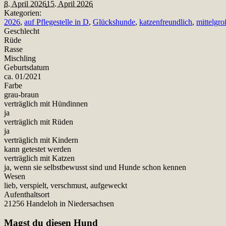
8. April 2026
15. April 2026
Kategorien:
2026
,
auf Pflegestelle in D
,
Glückshunde
,
katzenfreundlich
,
mittelgr
Geschlecht
Rüde
Rasse
Mischling
Geburtsdatum
ca. 01/2021
Farbe
grau-braun
verträglich mit Hündinnen
ja
verträglich mit Rüden
ja
verträglich mit Kindern
kann getestet werden
verträglich mit Katzen
ja, wenn sie selbstbewusst sind und Hunde schon kennen
Wesen
lieb, verspielt, verschmust, aufgeweckt
Aufenthaltsort
21256 Handeloh in Niedersachsen
Magst du diesen Hund