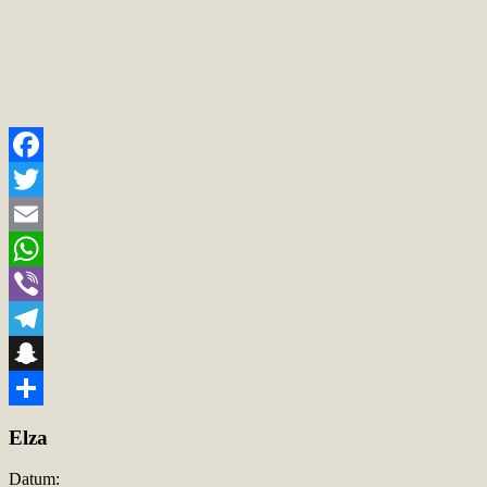
Facebook
Twitter
Email
WhatsApp
Viber
Telegram
Snapchat
Teilen
Elza
Datum: