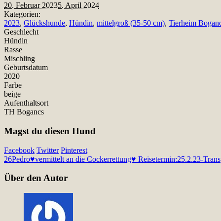
20. Februar 2023
5. April 2024
Kategorien:
2023
,
Glückshunde
,
Hündin
,
mittelgroß (35-50 cm)
,
Tierheim Bogan
Geschlecht
Hündin
Rasse
Mischling
Geburtsdatum
2020
Farbe
beige
Aufenthaltsort
TH Bogancs
Magst du diesen Hund
Facebook
Twitter
Pinterest
26
Pedro♥vermittelt an die Cockerrettung♥ Reisetermin:25.2.23-Trans
Über den Autor