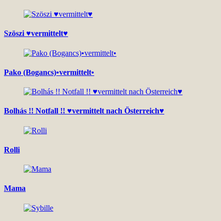
Szöszi ♥vermittelt♥
Pako (Bogancs)•vermittelt•
Bolhás !! Notfall !! ♥vermittelt nach Österreich♥
Rolli
Mama