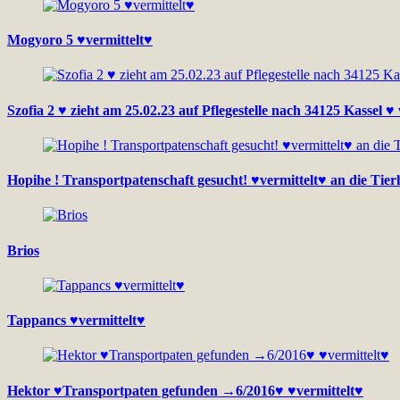
Mogyoro 5 ♥vermittelt♥
Szofia 2 ♥ zieht am 25.02.23 auf Pflegestelle nach 34125 Kassel ♥ 
Hopihe ! Transportpatenschaft gesucht! ♥vermittelt♥ an die Tierh
Brios
Tappancs ♥vermittelt♥
Hektor ♥Transportpaten gefunden →6/2016♥ ♥vermittelt♥