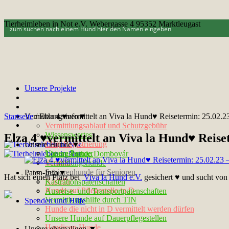
Tierheimleben in Not e.V. Webergasse 4 95352 Marktleugast
Unsere Projekte
Startseite
Vermittlungsinfo▼
/
Elza 4 ♥vermittelt an Viva la Hund♥ Reisetermin: 25.02.2
Vermittlungsablauf und Schutzgebühr
Wissenswertes
Elza 4 ♥vermittelt an Viva la Hund♥ Reise
Chip-Registrierung
Unsere Hunde▼
Unsere Partner
Tötungshunde Dombovár
Kontakt
Vermittlungshunde
Seniorenhunde für Senioren
Paten-Info▼
Hat sich einen Platz bei
Viva la Hund e.V.
gesichert ♥ und sucht von 
Notfelle
Kastrationspatenschaften
Hunde auf Pflegestelle in D
Ausreise- und Transportpatenschaften
Vermittlungshilfe durch TIN
Spenden und Hilfe
Hunde die nicht in D vermittelt werden dürfen
Unsere Hunde auf Dauerpflegestellen
Handicap-Hunde
Unsere ehemaligen ▼