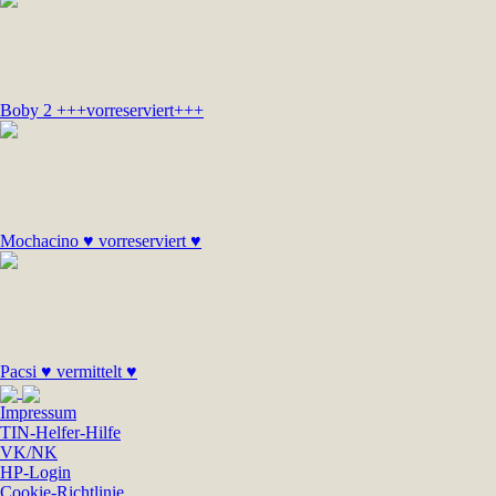
Boby 2 +++vorreserviert+++
Mochacino ♥ vorreserviert ♥
Pacsi ♥ vermittelt ♥
Impressum
TIN-Helfer-Hilfe
VK/NK
HP-Login
Cookie-Richtlinie