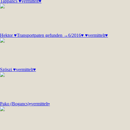
Tappancs ♥vermittelt♥
Hektor ♥Transportpaten gefunden →6/2016♥ ♥vermittelt♥
Szöszi ♥vermittelt♥
Pako (Bogancs)•vermittelt•