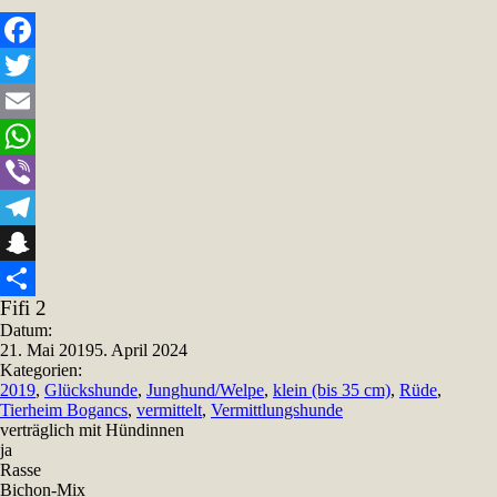
Facebook
Twitter
Email
WhatsApp
Viber
Telegram
Snapchat
Fifi 2
Teilen
Datum:
21. Mai 2019
5. April 2024
Kategorien:
2019
,
Glückshunde
,
Junghund/Welpe
,
klein (bis 35 cm)
,
Rüde
,
Tierheim Bogancs
,
vermittelt
,
Vermittlungshunde
verträglich mit Hündinnen
ja
Rasse
Bichon-Mix