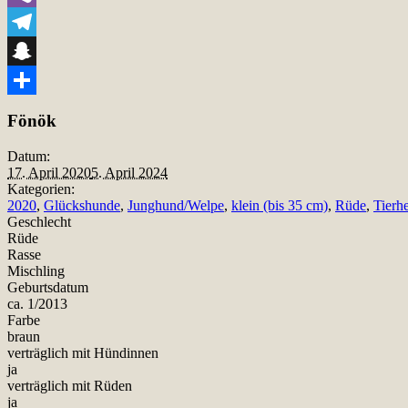
Viber
Telegram
Snapchat
Teilen
Fönök
Datum:
17. April 2020
5. April 2024
Kategorien:
2020
,
Glückshunde
,
Junghund/Welpe
,
klein (bis 35 cm)
,
Rüde
,
Tierh
Geschlecht
Rüde
Rasse
Mischling
Geburtsdatum
ca. 1/2013
Farbe
braun
verträglich mit Hündinnen
ja
verträglich mit Rüden
ja