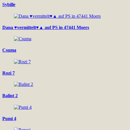
Sybille
Dana ♥vermittelt♥▲ auf PS in 47441 Moers
Csuma
Rozi 7
Balint 2
Pumi 4