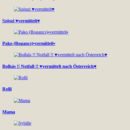
Szöszi ♥vermittelt♥
Pako (Bogancs)•vermittelt•
Bolhás !! Notfall !! ♥vermittelt nach Österreich♥
Rolli
Mama