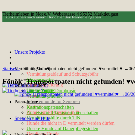
Tierheimleben in Not e.V. Webergasse 4 95352 Marktleugast
Unsere Projekte
Startseite
Vermittlungsinfo▼
/
Fönök !Transportpaten nicht gefunden! ♥vermittelt♥ →06
Vermittlungsablauf und Schutzgebühr
Wissenswertes
Fönök !Transportpaten nicht gefunden! ♥
Chip-Registrierung
Unsere Hunde▼
Unsere Partner
Tötungshunde Dombovár
Kontakt
Vermittlungshunde
Seniorenhunde für Senioren
Paten-Info▼
Notfelle
Kastrationspatenschaften
Hunde auf Pflegestelle in D
Ausreise- und Transportpatenschaften
Vermittlungshilfe durch TIN
Spenden und Hilfe
Hunde die nicht in D vermittelt werden dürfen
Unsere Hunde auf Dauerpflegestellen
Handicap-Hunde
Unsere ehemaligen ▼