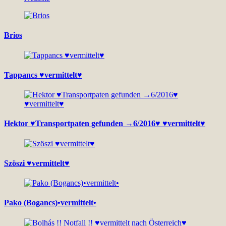
Brios
Tappancs ♥vermittelt♥
Hektor ♥Transportpaten gefunden →6/2016♥ ♥vermittelt♥
Szöszi ♥vermittelt♥
Pako (Bogancs)•vermittelt•