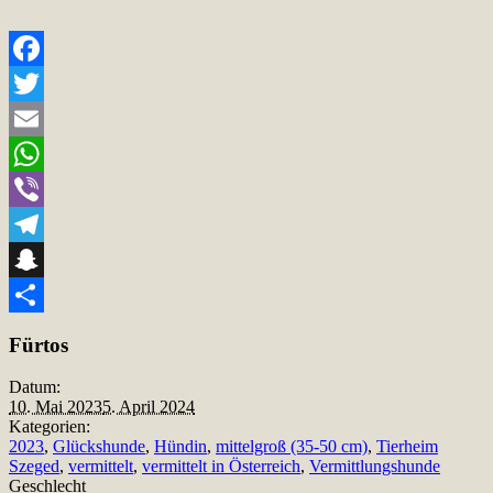
Facebook
Twitter
Email
WhatsApp
Viber
Telegram
Snapchat
Teilen
Fürtos
Datum:
10. Mai 2023
5. April 2024
Kategorien:
2023
,
Glückshunde
,
Hündin
,
mittelgroß (35-50 cm)
,
Tierheim
Szeged
,
vermittelt
,
vermittelt in Österreich
,
Vermittlungshunde
Geschlecht