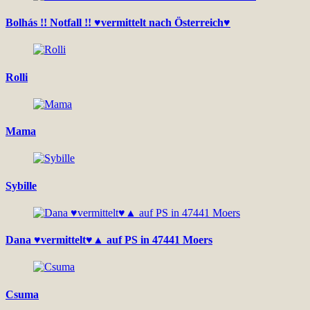
Bolhás !! Notfall !! ♥vermittelt nach Österreich♥
Rolli
Mama
Sybille
Dana ♥vermittelt♥▲ auf PS in 47441 Moers
Csuma