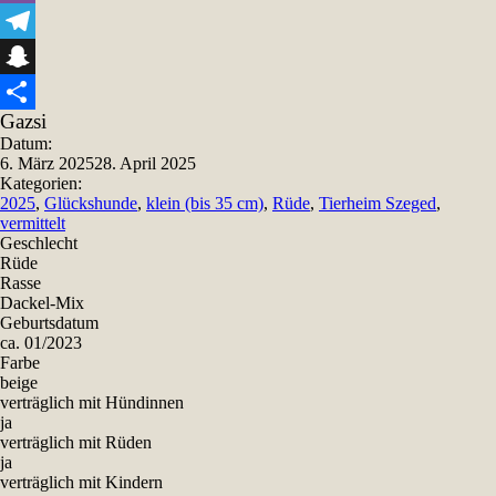
Viber
Telegram
Snapchat
Gazsi
Teilen
Datum:
6. März 2025
28. April 2025
Kategorien:
2025
,
Glückshunde
,
klein (bis 35 cm)
,
Rüde
,
Tierheim Szeged
,
vermittelt
Geschlecht
Rüde
Rasse
Dackel-Mix
Geburtsdatum
ca. 01/2023
Farbe
beige
verträglich mit Hündinnen
ja
verträglich mit Rüden
ja
verträglich mit Kindern