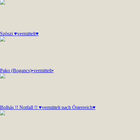
Szöszi ♥vermittelt♥
Pako (Bogancs)•vermittelt•
Bolhás !! Notfall !! ♥vermittelt nach Österreich♥