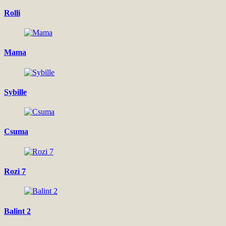
Rolli
Mama
Sybille
Csuma
Rozi 7
Balint 2