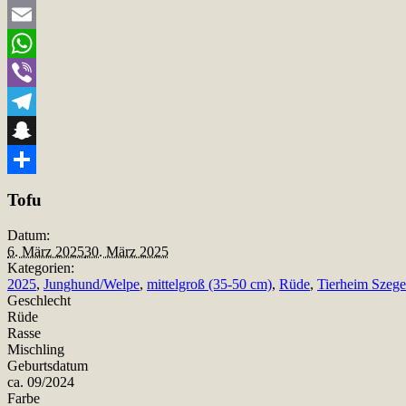
Twitter
Email
WhatsApp
Viber
Telegram
Snapchat
Teilen
Tofu
Datum:
6. März 2025
30. März 2025
Kategorien:
2025
,
Junghund/Welpe
,
mittelgroß (35-50 cm)
,
Rüde
,
Tierheim Szeg
Geschlecht
Rüde
Rasse
Mischling
Geburtsdatum
ca. 09/2024
Farbe