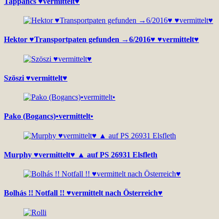
Tappancs ♥vermittelt♥
Hektor ♥Transportpaten gefunden →6/2016♥ ♥vermittelt♥
Szöszi ♥vermittelt♥
Pako (Bogancs)•vermittelt•
Murphy ♥vermittelt♥ ▲ auf PS 26931 Elsfleth
Bolhás !! Notfall !! ♥vermittelt nach Österreich♥