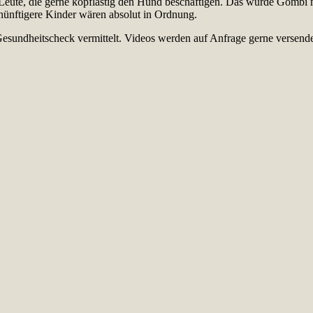
ch Leute, die gerne kopflastig den Hund beschäftigen. Das würde Gömbi
rnünftigere Kinder wären absolut in Ordnung.
Gesundheitscheck vermittelt. Videos werden auf Anfrage gerne versende