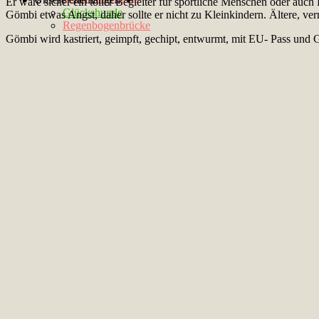
Er wäre sicher ein toller Begleiter für sportliche Menschen oder au
Glückshunde
Gömbi etwas Angst, daher sollte er nicht zu Kleinkindern. Ältere, ve
Regenbogenbrücke
Gömbi wird kastriert, geimpft, gechipt, entwurmt, mit EU- Pass und 