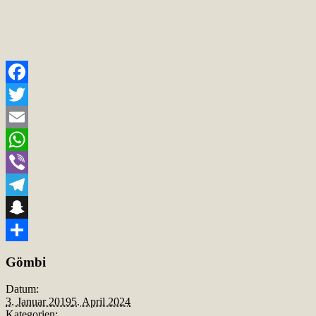
Facebook
Twitter
Email
WhatsApp
Viber
Telegram
Snapchat
Teilen
Gömbi
Datum:
3. Januar 2019
5. April 2024
Kategorien: