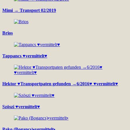
Mimi → Transport 02/2019
Brios
Tappancs ♥vermittelt♥
Hektor ♥Transportpaten gefunden →6/2016♥ ♥vermittelt♥
Szöszi ♥vermittelt♥
Pako (Bogancs)•vermittelt•