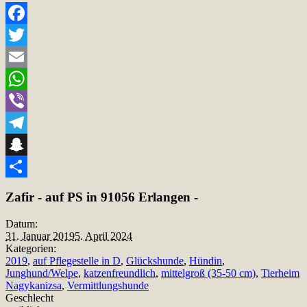
Facebook
Twitter
Email
WhatsApp
Viber
Telegram
Snapchat
Teilen
Zafir - auf PS in 91056 Erlangen -
Datum:
31. Januar 2019
5. April 2024
Kategorien:
2019
,
auf Pflegestelle in D
,
Glückshunde
,
Hündin
,
Junghund/Welpe
,
katzenfreundlich
,
mittelgroß (35-50 cm)
,
Tierheim
Nagykanizsa
,
Vermittlungshunde
Geschlecht