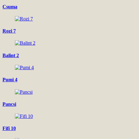
Csuma
Rozi 7
Balint 2
Pumi 4
Pancsi
Fifi 10