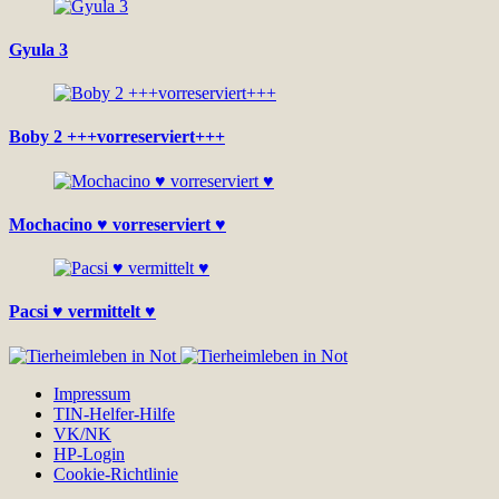
Gyula 3
Boby 2 +++vorreserviert+++
Mochacino ♥ vorreserviert ♥
Pacsi ♥ vermittelt ♥
Impressum
TIN-Helfer-Hilfe
VK/NK
HP-Login
Cookie-Richtlinie