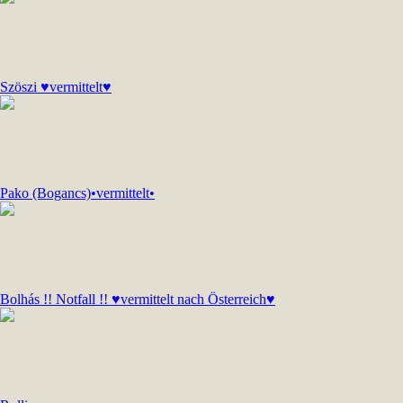
Szöszi ♥vermittelt♥
Pako (Bogancs)•vermittelt•
Bolhás !! Notfall !! ♥vermittelt nach Österreich♥