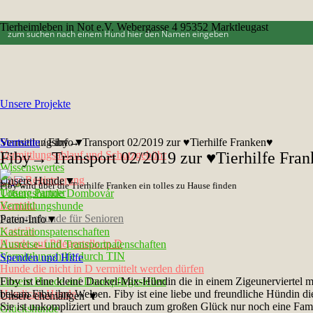
Tierheimleben in Not e.V. Webergasse 4 95352 Marktleugast
Unsere Projekte
Vermittlungsinfo▼
Startseite
/
Fiby→ Transport 02/2019 zur ♥Tierhilfe Franken♥
Vermittlungsablauf und Schutzgebühr
Fiby→ Transport 02/2019 zur ♥Tierhilfe Fra
Wissenswertes
Chip-Registrierung
Unsere Hunde▼
Fiby wird über die Tierhilfe Franken ein tolles zu Hause finden
Unsere Partner
Tötungshunde Dombovár
Kontakt
Vermittlungshunde
Seniorenhunde für Senioren
Paten-Info▼
Notfelle
Kastrationspatenschaften
Hunde auf Pflegestelle in D
Ausreise- und Transportpatenschaften
Vermittlungshilfe durch TIN
Spenden und Hilfe
Hunde die nicht in D vermittelt werden dürfen
Unsere Hunde auf Dauerpflegestellen
Fiby ist eine kleine Dackel-Mix-Hündin die in einem Zigeunerviertel mi
Handicap-Hunde
bekam Fiby ihre Welpen. Fiby ist eine liebe und freundliche Hündin 
Unsere ehemaligen ▼
Sie ist unkompliziert und brauch zum großen Glück nur noch eine Famil
Glückshunde