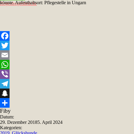
könnte. Aufenthaltsort: Pflegestelle in Ungarn
Regenbogenbrücke
Facebook
Twitter
Email
WhatsApp
Viber
Telegram
Snapchat
Fiby
Teilen
Datum:
29. Dezember 2018
5. April 2024
Kategorien:
2019
,
Glückshunde