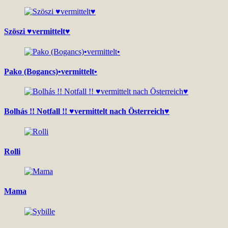
Szöszi ♥vermittelt♥
Pako (Bogancs)•vermittelt•
Bolhás !! Notfall !! ♥vermittelt nach Österreich♥
Rolli
Mama