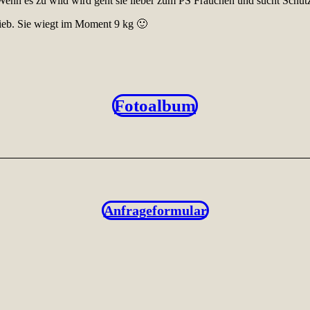
 Wenn es zu wild wird geht sie lieber zum PS Frauchen und sucht Schut
r lieb. Sie wiegt im Moment 9 kg 🙂
Fotoalbum
Anfrageformular