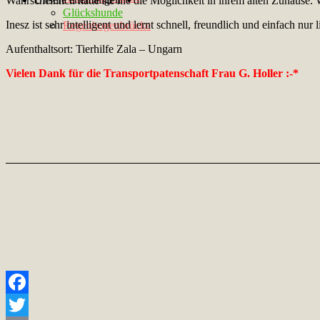
Wahrscheinlich hatte sie nie die Möglichkeit in ihrem alten Zuhause.
Glückshunde
Inesz ist sehr intelligent und lernt schnell, freundlich und einfach nu
Regenbogenbrücke
Aufenthaltsort: Tierhilfe Zala – Ungarn
Vielen Dank für die Transportpatenschaft Frau G. Holler :-*
Facebook