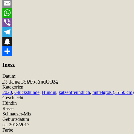
Twitter
Email
WhatsApp
Viber
Telegram
Snapchat
Teilen
Inesz
Datum:
27. Januar 2020
5. April 2024
Kategorien:
2020
,
Glückshunde
,
Hündin
,
katzenfreundlich
,
mittelgroß (35-50 cm)
Geschlecht
Hündin
Rasse
Schnauzer-Mix
Geburtsdatum
ca. 2018/2017
Farbe