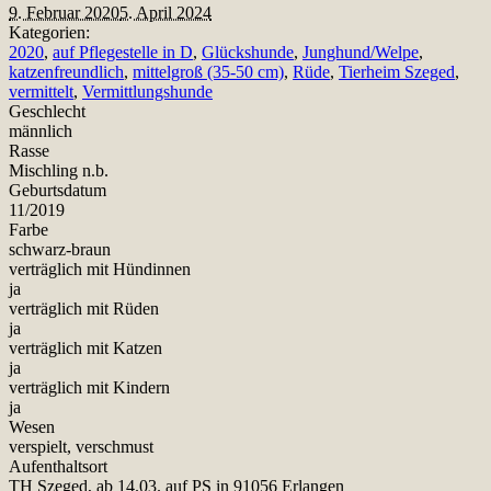
9. Februar 2020
5. April 2024
Kategorien:
2020
,
auf Pflegestelle in D
,
Glückshunde
,
Junghund/Welpe
,
katzenfreundlich
,
mittelgroß (35-50 cm)
,
Rüde
,
Tierheim Szeged
,
vermittelt
,
Vermittlungshunde
Geschlecht
männlich
Rasse
Mischling n.b.
Geburtsdatum
11/2019
Farbe
schwarz-braun
verträglich mit Hündinnen
ja
verträglich mit Rüden
ja
verträglich mit Katzen
ja
verträglich mit Kindern
ja
Wesen
verspielt, verschmust
Aufenthaltsort
TH Szeged, ab 14.03. auf PS in 91056 Erlangen