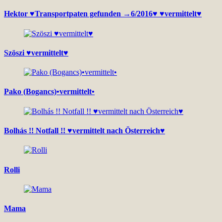
Hektor ♥Transportpaten gefunden →6/2016♥ ♥vermittelt♥
Szöszi ♥vermittelt♥
Pako (Bogancs)•vermittelt•
Bolhás !! Notfall !! ♥vermittelt nach Österreich♥
Rolli
Mama