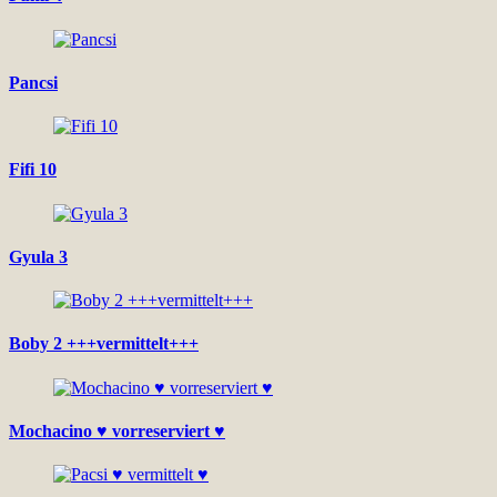
Pancsi
Fifi 10
Gyula 3
Boby 2 +++vermittelt+++
Mochacino ♥ vorreserviert ♥