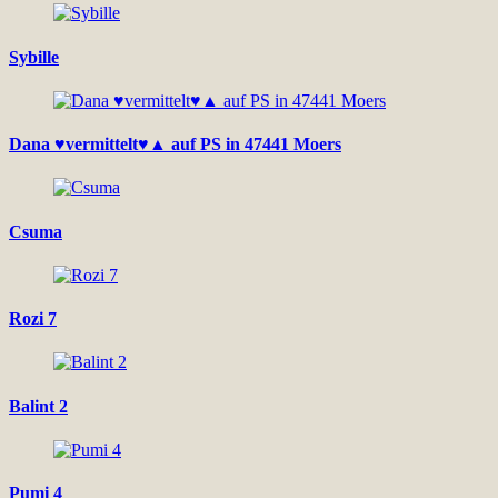
Sybille
Dana ♥vermittelt♥▲ auf PS in 47441 Moers
Csuma
Rozi 7
Balint 2
Pumi 4