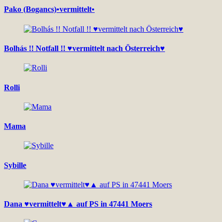
Pako (Bogancs)•vermittelt•
Bolhás !! Notfall !! ♥vermittelt nach Österreich♥
Rolli
Mama
Sybille
Dana ♥vermittelt♥▲ auf PS in 47441 Moers