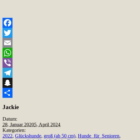
Facebook
Twitter
Email
WhatsApp
Viber
Telegram
Snapchat
Teilen
Jackie
Datum:
28. Januar 2020
5. April 2024
Kategorien:
2022
,
Glückshunde
,
groß (ab 50 cm)
,
Hunde_für_Senioren
,