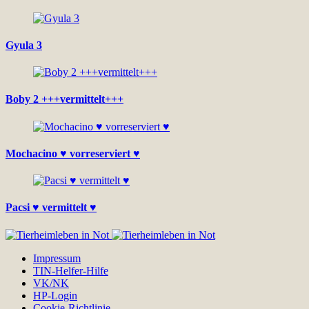
Gyula 3
Boby 2 +++vermittelt+++
Mochacino ♥ vorreserviert ♥
Pacsi ♥ vermittelt ♥
Impressum
TIN-Helfer-Hilfe
VK/NK
HP-Login
Cookie-Richtlinie