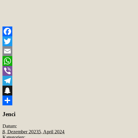
Facebook
Twitter
Email
WhatsApp
Viber
Telegram
Snapchat
Teilen
Jenci
Datum:
8. Dezember 2023
5. April 2024
Kategorien: