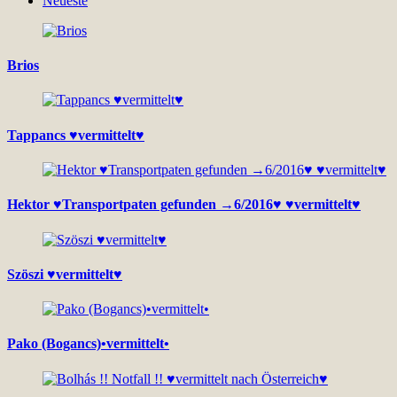
Neueste
Brios
Tappancs ♥vermittelt♥
Hektor ♥Transportpaten gefunden →6/2016♥ ♥vermittelt♥
Szöszi ♥vermittelt♥
Pako (Bogancs)•vermittelt•