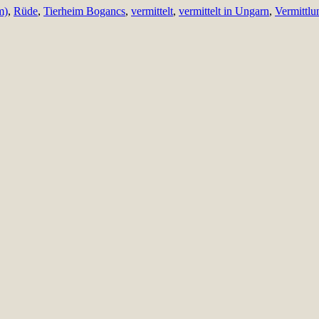
m)
,
Rüde
,
Tierheim Bogancs
,
vermittelt
,
vermittelt in Ungarn
,
Vermittl