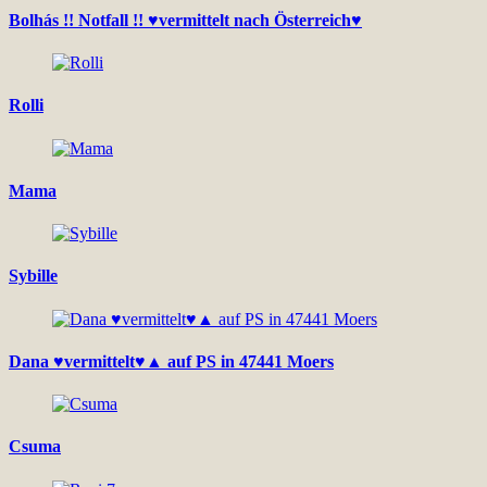
Bolhás !! Notfall !! ♥vermittelt nach Österreich♥
Rolli
Mama
Sybille
Dana ♥vermittelt♥▲ auf PS in 47441 Moers
Csuma