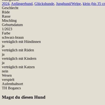
2024
,
Anfängerhund
,
Glückshunde
,
Junghund/Welpe
,
klein (bis 35 c
Geschlecht
Rüde
Rasse
Mischling
Geburtsdatum
1/2023
Farbe
schwarz-braun
verträglich mit Hündinnen
ja
verträglich mit Rüden
ja
verträglich mit Kindern
ja
verträglich mit Katzen
nein
Wesen
verspielt
Aufenthaltsort
TH Bogancs
Magst du diesen Hund