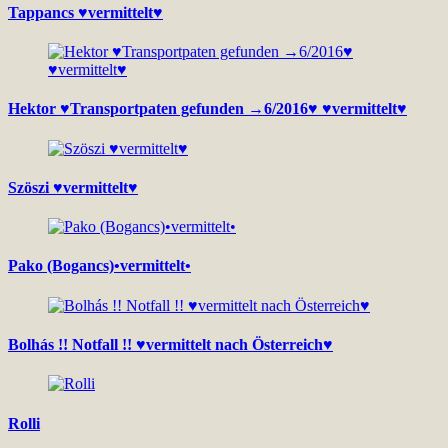
Tappancs ♥vermittelt♥
Hektor ♥Transportpaten gefunden →6/2016♥ ♥vermittelt♥
Szöszi ♥vermittelt♥
Pako (Bogancs)•vermittelt•
Bolhás !! Notfall !! ♥vermittelt nach Österreich♥
Rolli