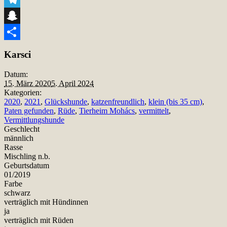
Telegram
Snapchat
Teilen
Karsci
Datum:
15. März 2020
5. April 2024
Kategorien:
2020
,
2021
,
Glückshunde
,
katzenfreundlich
,
klein (bis 35 cm)
,
Paten gefunden
,
Rüde
,
Tierheim Mohács
,
vermittelt
,
Vermittlungshunde
Geschlecht
männlich
Rasse
Mischling n.b.
Geburtsdatum
01/2019
Farbe
schwarz
verträglich mit Hündinnen
ja
verträglich mit Rüden