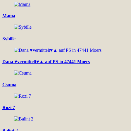
Mama
Sybille
Dana ♥vermittelt♥▲ auf PS in 47441 Moers
Csuma
Rozi 7
Balint 2