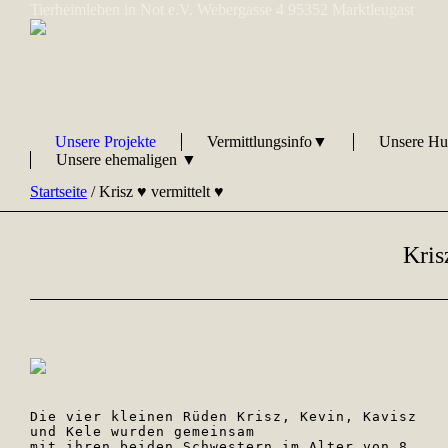
Tierheimleben in Not e.V. Webergasse 4 95352 Marktleugast
Unsere Projekte
Vermittlungsinfo▼
Unsere H
Unsere ehemaligen ▼
Startseite
/
Krisz ♥ vermittelt ♥
Kris
Die vier kleinen Rüden Krisz, Kevin, Kavisz 
und Kele wurden gemeinsam  

mit ihren beiden Schwestern im Alter von 8 