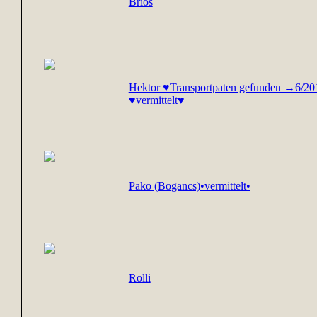
Brios
Hektor ♥Transportpaten gefunden →6/2
♥vermittelt♥
Pako (Bogancs)•vermittelt•
Rolli