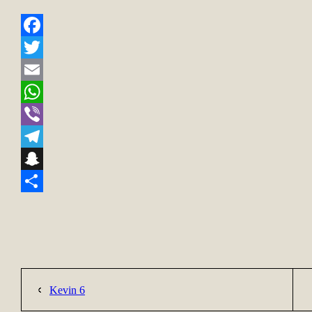
Facebook
Twitter
Email
WhatsApp
Viber
Telegram
Snapchat
Teilen
Kevin 6