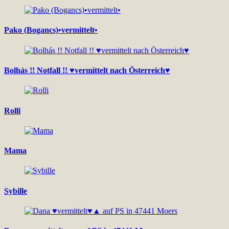
Pako (Bogancs)•vermittelt•
Bolhás !! Notfall !! ♥vermittelt nach Österreich♥
Rolli
Mama
Sybille