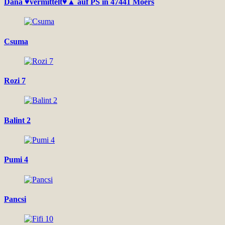
Dana ♥vermittelt♥▲ auf PS in 47441 Moers
Csuma
Rozi 7
Balint 2
Pumi 4
Pancsi