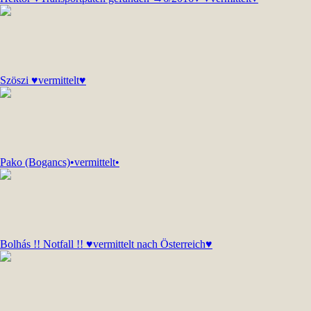
Szöszi ♥vermittelt♥
Pako (Bogancs)•vermittelt•
Bolhás !! Notfall !! ♥vermittelt nach Österreich♥