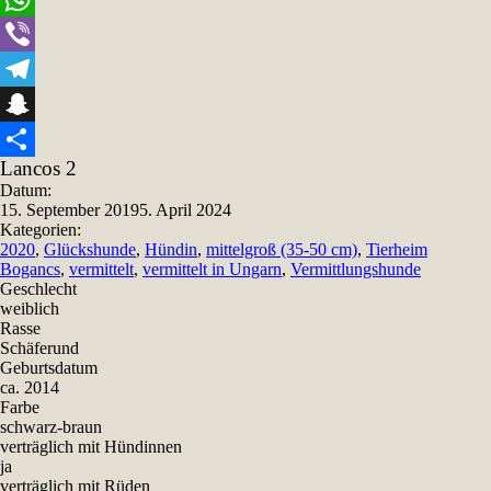
WhatsApp
Viber
Telegram
Snapchat
Lancos 2
Teilen
Datum:
15. September 2019
5. April 2024
Kategorien:
2020
,
Glückshunde
,
Hündin
,
mittelgroß (35-50 cm)
,
Tierheim
Bogancs
,
vermittelt
,
vermittelt in Ungarn
,
Vermittlungshunde
Geschlecht
weiblich
Rasse
Schäferund
Geburtsdatum
ca. 2014
Farbe
schwarz-braun
verträglich mit Hündinnen
ja
verträglich mit Rüden