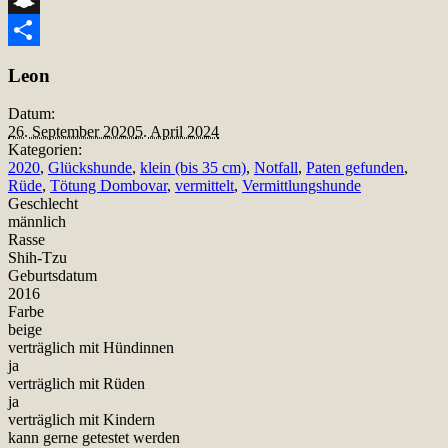
Snapchat
Teilen
Leon
Datum:
26. September 2020
5. April 2024
Kategorien:
2020
,
Glückshunde
,
klein (bis 35 cm)
,
Notfall
,
Paten gefunden
,
Rüde
,
Tötung Dombovar
,
vermittelt
,
Vermittlungshunde
Geschlecht
männlich
Rasse
Shih-Tzu
Geburtsdatum
2016
Farbe
beige
verträglich mit Hündinnen
ja
verträglich mit Rüden
ja
verträglich mit Kindern
kann gerne getestet werden