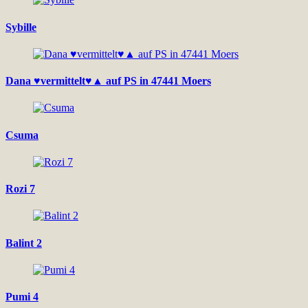
Sybille
Dana ♥vermittelt♥▲ auf PS in 47441 Moers
Csuma
Rozi 7
Balint 2
Pumi 4