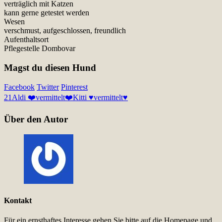
verträglich mit Katzen
kann gerne getestet werden
Wesen
verschmust, aufgeschlossen, freundlich
Aufenthaltsort
Pflegestelle Dombovar
Magst du diesen Hund
Facebook
Twitter
Pinterest
21
Aldi ❤️vermittelt❤️
Kitti ♥vermittelt♥
Über den Autor
Kontakt
Für ein ernsthaftes Interesse gehen Sie bitte auf die Homepage und