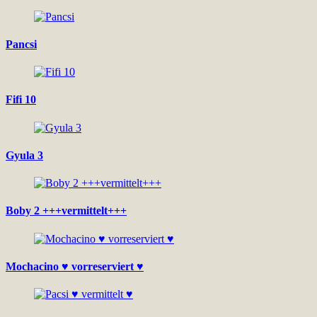
Pancsi
Fifi 10
Gyula 3
Boby 2 +++vermittelt+++
Mochacino ♥ vorreserviert ♥