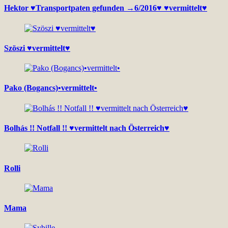
Hektor ♥Transportpaten gefunden →6/2016♥ ♥vermittelt♥
Szöszi ♥vermittelt♥
Pako (Bogancs)•vermittelt•
Bolhás !! Notfall !! ♥vermittelt nach Österreich♥
Rolli
Mama