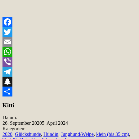
Facebook
Twitter
Email
WhatsApp
Viber
Telegram
Snapchat
Teilen
Kitti
Datum:
26. September 2020
5. April 2024
Kategorien:
2020
,
Glückshunde
,
Hündin
,
Junghund/Welpe
,
klein (bis 35 cm)
,