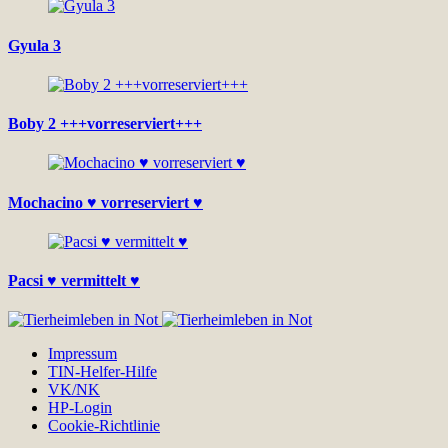
Gyula 3
Boby 2 +++vorreserviert+++
Mochacino ♥ vorreserviert ♥
Pacsi ♥ vermittelt ♥
Impressum
TIN-Helfer-Hilfe
VK/NK
HP-Login
Cookie-Richtlinie