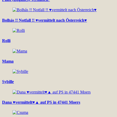
Bolhás !! Notfall !! ♥vermittelt nach Österreich♥
Rolli
Mama
Sybille
Dana ♥vermittelt♥▲ auf PS in 47441 Moers