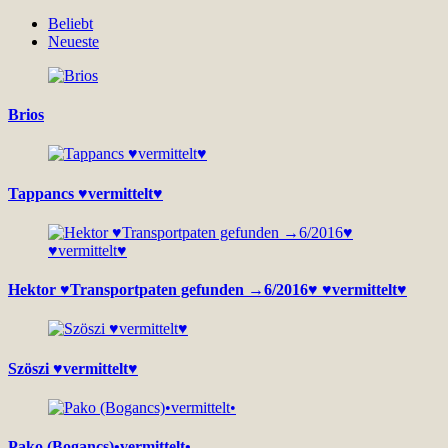
Beliebt
Neueste
Brios
Tappancs ♥vermittelt♥
Hektor ♥Transportpaten gefunden →6/2016♥ ♥vermittelt♥
Szöszi ♥vermittelt♥
Pako (Bogancs)•vermittelt•