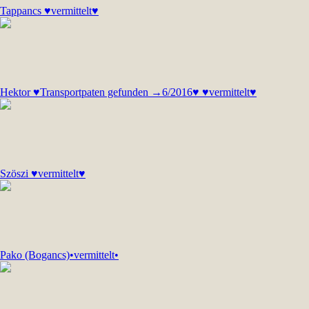
Tappancs ♥vermittelt♥
Hektor ♥Transportpaten gefunden →6/2016♥ ♥vermittelt♥
Szöszi ♥vermittelt♥
Pako (Bogancs)•vermittelt•