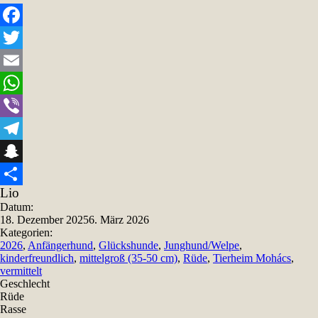
Facebook
Twitter
Email
WhatsApp
Viber
Telegram
Snapchat
Lio
Teilen
Datum:
18. Dezember 2025
6. März 2026
Kategorien:
2026
,
Anfängerhund
,
Glückshunde
,
Junghund/Welpe
,
kinderfreundlich
,
mittelgroß (35-50 cm)
,
Rüde
,
Tierheim Mohács
,
vermittelt
Geschlecht
Rüde
Rasse