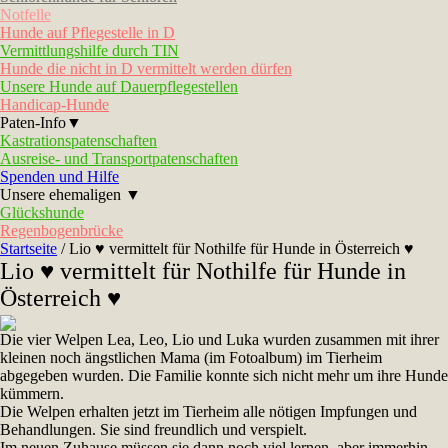
Notfelle
Hunde auf Pflegestelle in D
Vermittlungshilfe durch TIN
Hunde die nicht in D vermittelt werden dürfen
Unsere Hunde auf Dauerpflegestellen
Handicap-Hunde
Paten-Info▼
Kastrationspatenschaften
Ausreise- und Transportpatenschaften
Spenden und Hilfe
Unsere ehemaligen ▼
Glückshunde
Regenbogenbrücke
Startseite
/
Lio ♥ vermittelt für Nothilfe für Hunde in Österreich ♥
Lio ♥ vermittelt für Nothilfe für Hunde in
Österreich ♥
Die vier Welpen Lea, Leo, Lio und Luka wurden zusammen mit ihrer
kleinen noch ängstlichen Mama (im Fotoalbum) im Tierheim
abgegeben wurden. Die Familie konnte sich nicht mehr um ihre Hunde
kümmern.
Die Welpen erhalten jetzt im Tierheim alle nötigen Impfungen und
Behandlungen. Sie sind freundlich und verspielt.
Im neuen Zuhause müssen sie dann noch viel lernen, aber immerhin