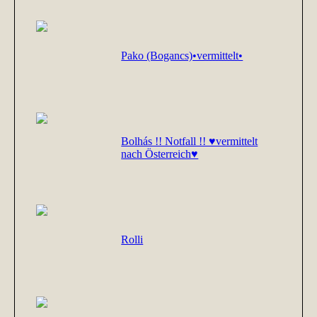
Pako (Bogancs)•vermittelt•
Bolhás !! Notfall !! ♥vermittelt
nach Österreich♥
Rolli