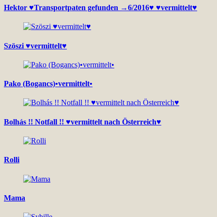
Hektor ♥Transportpaten gefunden →6/2016♥ ♥vermittelt♥
Szöszi ♥vermittelt♥
Pako (Bogancs)•vermittelt•
Bolhás !! Notfall !! ♥vermittelt nach Österreich♥
Rolli
Mama