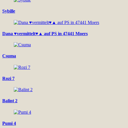
Sybille
Dana ♥vermittelt♥▲ auf PS in 47441 Moers
Csuma
Rozi 7
Balint 2
Pumi 4