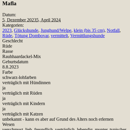
Mafla
Datum:
5. Dezember 2023
5. April 2024
Kategorien:
2023
,
Glückshunde
,
Junghund/Welpe
,
klein (bis 35 cm)
,
Notfall
,
Rüde
,
Tötung Dombovar
,
vermittelt
,
Vermittlungshunde
Geschlecht
Rüde
Rasse
Rauhhaardackel-Mix
Geburtsdatum
8.8.2023
Farbe
schwarz-lohfarben
verträglich mit Hündinnen
ja
verträglich mit Rüden
ja
verträglich mit Kindern
ja
verträglich mit Katzen
unbekannt - kann es aber auf Grund des Alters noch erlernen
Wesen
verschmust, lieb, freundlich, verträglich, lebendig, munter, typischer