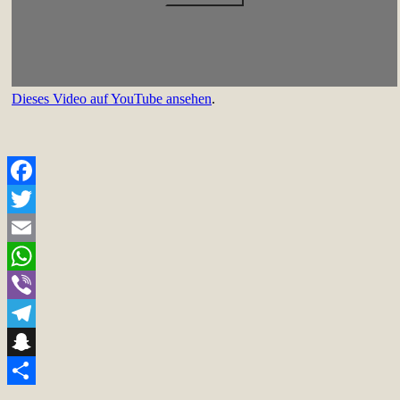
Dieses Video auf YouTube ansehen
.
Facebook
Twitter
Email
WhatsApp
Viber
Telegram
Snapchat
Teilen