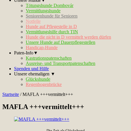
Unsere Hunde▼
Tötungshunde Dombovár
Vermittlungshunde
Seniorenhunde für Senioren
Notfelle
Hunde auf Pflegestelle in D
Vermittlungshilfe durch TIN
Hunde die nicht in D vermittelt werden dürfen
Unsere Hunde auf Dauerpflegestellen
Handicap-Hunde
Paten-Info▼
Kastrationspatenschaften
Ausreise- und Transportpatenschaften
Spenden und Hilfe
Unsere ehemaligen ▼
Glückshunde
Regenbogenbrücke
Startseite
/
MAFLA +++vermittelt+++
MAFLA +++vermittelt+++
Die Zeit als Glückshund