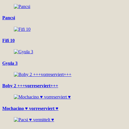
Pancsi
Fifi 10
Gyula 3
Boby 2 +++vorreserviert+++
Mochacino ♥ vorreserviert ♥