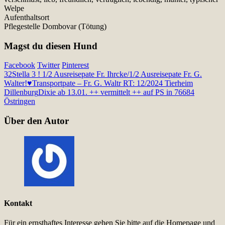
Welpe
Aufenthaltsort
Pflegestelle Dombovar (Tötung)
Magst du diesen Hund
Facebook
Twitter
Pinterest
32
Stella 3 ! 1/2 Ausreisepate Fr. Ihrcke/1/2 Ausreisepate Fr. G.
Walter!♥Transportpate – Fr. G. Waltr RT: 12/2024 Tierheim
Dillenburg
Dixie ab 13.01. ++ vermittelt ++ auf PS in 76684
Östringen
Über den Autor
Kontakt
Für ein ernsthaftes Interesse gehen Sie bitte auf die Homepage und