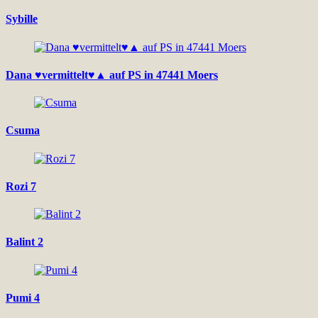
Sybille
Dana ♥vermittelt♥▲ auf PS in 47441 Moers
Csuma
Rozi 7
Balint 2
Pumi 4