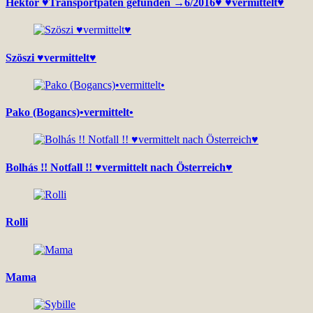
Hektor ♥Transportpaten gefunden →6/2016♥ ♥vermittelt♥
Szöszi ♥vermittelt♥
Pako (Bogancs)•vermittelt•
Bolhás !! Notfall !! ♥vermittelt nach Österreich♥
Rolli
Mama