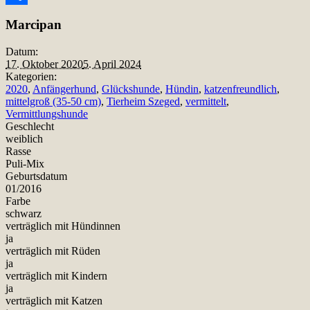
Teilen
Marcipan
Datum:
17. Oktober 2020
5. April 2024
Kategorien:
2020
,
Anfängerhund
,
Glückshunde
,
Hündin
,
katzenfreundlich
,
mittelgroß (35-50 cm)
,
Tierheim Szeged
,
vermittelt
,
Vermittlungshunde
Geschlecht
weiblich
Rasse
Puli-Mix
Geburtsdatum
01/2016
Farbe
schwarz
verträglich mit Hündinnen
ja
verträglich mit Rüden
ja
verträglich mit Kindern
ja
verträglich mit Katzen