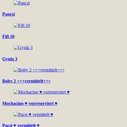
Pancsi
Fifi 10
Gyula 3
Boby 2 +++vermittelt+++
Mochacino ♥ vorreserviert ♥
Pacsi ♥ vermittelt ♥