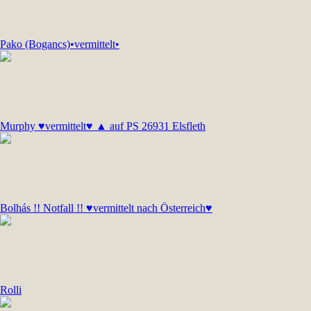
Pako (Bogancs)•vermittelt•
Murphy ♥vermittelt♥ ▲ auf PS 26931 Elsfleth
Bolhás !! Notfall !! ♥vermittelt nach Österreich♥
Rolli