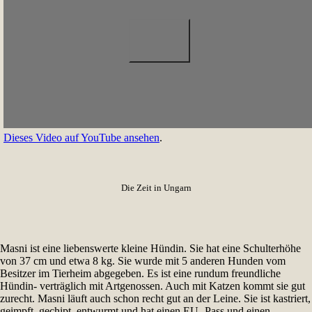
Dieses Video auf YouTube ansehen
.
Die Zeit in Ungarn
Masni ist eine liebenswerte kleine Hündin. Sie hat eine Schulterhöhe
von 37 cm und etwa 8 kg. Sie wurde mit 5 anderen Hunden vom
Besitzer im Tierheim abgegeben. Es ist eine rundum freundliche
Hündin- verträglich mit Artgenossen. Auch mit Katzen kommt sie gut
zurecht. Masni läuft auch schon recht gut an der Leine. Sie ist kastriert,
geimpft, gechipt, entwurmt und hat einen EU- Pass und einen