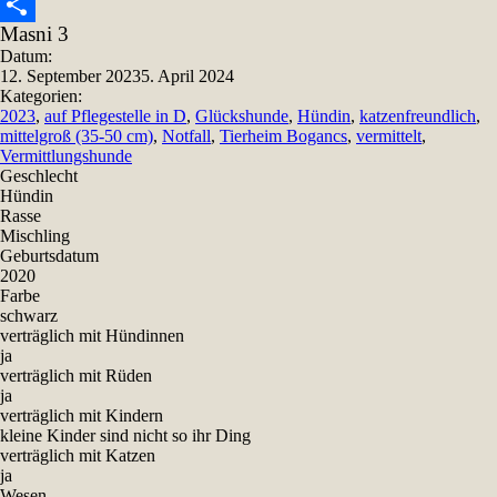
Snapchat
Masni 3
Teilen
Datum:
12. September 2023
5. April 2024
Kategorien:
2023
,
auf Pflegestelle in D
,
Glückshunde
,
Hündin
,
katzenfreundlich
,
mittelgroß (35-50 cm)
,
Notfall
,
Tierheim Bogancs
,
vermittelt
,
Vermittlungshunde
Geschlecht
Hündin
Rasse
Mischling
Geburtsdatum
2020
Farbe
schwarz
verträglich mit Hündinnen
ja
verträglich mit Rüden
ja
verträglich mit Kindern
kleine Kinder sind nicht so ihr Ding
verträglich mit Katzen
ja
Wesen