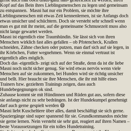
Kopf auf das Bein ihres Lieblingsmenschen zu legen und gemeinsam
zu entspannen. Masni hat nur ein Problem, sie möchte ihre
Lieblingsmenschen mit etwas Zeit kennenlernen, ist sie Anfangs doch
etwas unsicher und schüchtern. Doch sie versteht sehr schnell wenn
man es gut mit ihr meint, auf die gemeinsame Schmusezeit muss also
nicht lange gewartet werden.
Masni ist eigentlich eine Traumhündin. Sie lässt sich von ihren
Menschen wirklich fast alles gefallen – ob Pfotencheck, Krallen
schneiden, Zähne checken oder putzen, man darf sich auf sie legen, in
ihr Körbchen, Futter wegnehmen. Wenn sie einmal vertraut ist
eigentlich alles möglich.
Doch das -eigentlich- zeigt sich auf der Straße, denn da ist die liebe
Masni noch nicht sicher genug. Sie wird etwas nervös wenn viele
Menschen auf sie zukommen, bei Hunden wird sie richtig unsicher
und bellt. Hier braucht sie ihre Menschen, die ihr mit hilfe eines
Trainers bzw. gezieltem Trainings zeigen, dass auch
Hundebegegnungen ok sind.
Zuhause kommt sie mit Hündinnen und Rüden gut aus, sofern diese
sie anfangs nicht zu sehr bedrängen. Ist der Hundekumpel genehmigt
darf auch gerne gespielt werden 😄
Masni liebt Kuscheltiere über alles, damit beschäftigt sie sich gerne.
Spaziergänge sind super spannend für sie. Grundkommandos möchte
sie gerne lernen. Nein versteht sie sehr gut, reagiert auf ihren Namen –
beste Voraussetzungen für ein tolles Hundetraining.