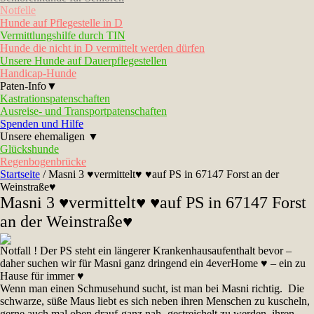
Notfelle
Hunde auf Pflegestelle in D
Vermittlungshilfe durch TIN
Hunde die nicht in D vermittelt werden dürfen
Unsere Hunde auf Dauerpflegestellen
Handicap-Hunde
Paten-Info▼
Kastrationspatenschaften
Ausreise- und Transportpatenschaften
Spenden und Hilfe
Unsere ehemaligen ▼
Glückshunde
Regenbogenbrücke
Startseite
/
Masni 3 ♥vermittelt♥ ♥auf PS in 67147 Forst an der
Weinstraße♥
Masni 3 ♥vermittelt♥ ♥auf PS in 67147 Forst
an der Weinstraße♥
Notfall ! Der PS steht ein längerer Krankenhausaufenthalt bevor –
daher suchen wir für Masni ganz dringend ein 4everHome ♥ – ein zu
Hause für immer ♥
Wenn man einen Schmusehund sucht, ist man bei Masni richtig. Die
schwarze, süße Maus liebt es sich neben ihren Menschen zu kuscheln,
gerne auch mal oben drauf-ganz nah- gestreichelt zu werden, ihren