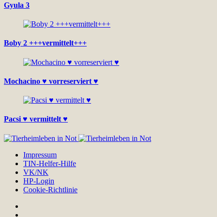
Gyula 3
Boby 2 +++vermittelt+++
Mochacino ♥ vorreserviert ♥
Pacsi ♥ vermittelt ♥
Impressum
TIN-Helfer-Hilfe
VK/NK
HP-Login
Cookie-Richtlinie