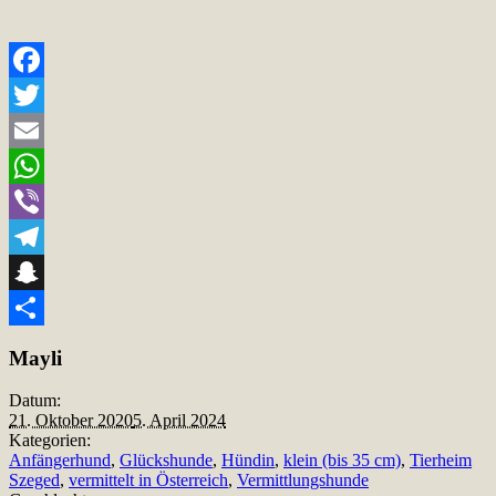
Facebook
Twitter
Email
WhatsApp
Viber
Telegram
Snapchat
Teilen
Mayli
Datum:
21. Oktober 2020
5. April 2024
Kategorien:
Anfängerhund
,
Glückshunde
,
Hündin
,
klein (bis 35 cm)
,
Tierheim
Szeged
,
vermittelt in Österreich
,
Vermittlungshunde