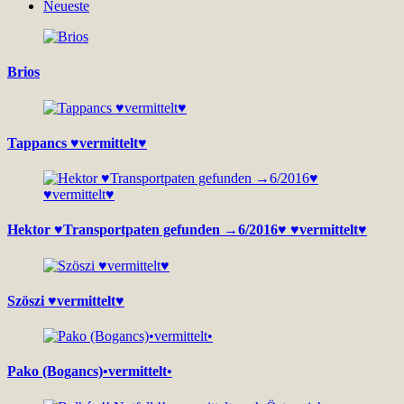
Neueste
Brios
Tappancs ♥vermittelt♥
Hektor ♥Transportpaten gefunden →6/2016♥ ♥vermittelt♥
Szöszi ♥vermittelt♥
Pako (Bogancs)•vermittelt•