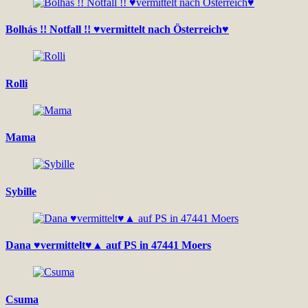
Bolhás !! Notfall !! ♥vermittelt nach Österreich♥
Rolli
Mama
Sybille
Dana ♥vermittelt♥▲ auf PS in 47441 Moers
Csuma