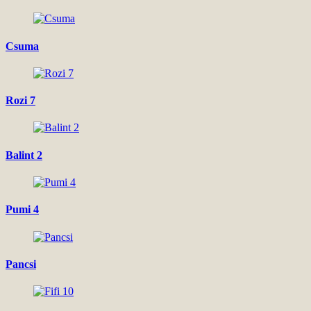
Csuma
Rozi 7
Balint 2
Pumi 4
Pancsi