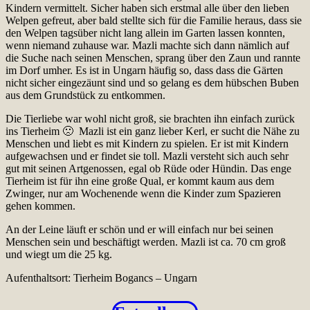
Kindern vermittelt. Sicher haben sich erstmal alle über den lieben
Welpen gefreut, aber bald stellte sich für die Familie heraus, dass sie
den Welpen tagsüber nicht lang allein im Garten lassen konnten,
wenn niemand zuhause war. Mazli machte sich dann nämlich auf
die Suche nach seinen Menschen, sprang über den Zaun und rannte
im Dorf umher. Es ist in Ungarn häufig so, dass dass die Gärten
nicht sicher eingezäunt sind und so gelang es dem hübschen Buben
aus dem Grundstück zu entkommen.
Die Tierliebe war wohl nicht groß, sie brachten ihn einfach zurück
ins Tierheim 🙁 Mazli ist ein ganz lieber Kerl, er sucht die Nähe zu
Menschen und liebt es mit Kindern zu spielen. Er ist mit Kindern
aufgewachsen und er findet sie toll. Mazli versteht sich auch sehr
gut mit seinen Artgenossen, egal ob Rüde oder Hündin. Das enge
Tierheim ist für ihn eine große Qual, er kommt kaum aus dem
Zwinger, nur am Wochenende wenn die Kinder zum Spazieren
gehen kommen.
An der Leine läuft er schön und er will einfach nur bei seinen
Menschen sein und beschäftigt werden. Mazli ist ca. 70 cm groß
und wiegt um die 25 kg.
Aufenthaltsort: Tierheim Bogancs – Ungarn