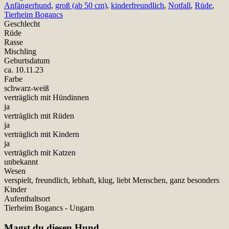
Anfängerhund
,
groß (ab 50 cm)
,
kinderfreundlich
,
Notfall
,
Rüde
,
Tierheim Bogancs
Geschlecht
Rüde
Rasse
Mischling
Geburtsdatum
ca. 10.11.23
Farbe
schwarz-weiß
verträglich mit Hündinnen
ja
verträglich mit Rüden
ja
verträglich mit Kindern
ja
verträglich mit Katzen
unbekannt
Wesen
verspielt, freundlich, lebhaft, klug, liebt Menschen, ganz besonders
Kinder
Aufenthaltsort
Tierheim Bogancs - Ungarn
Magst du diesen Hund