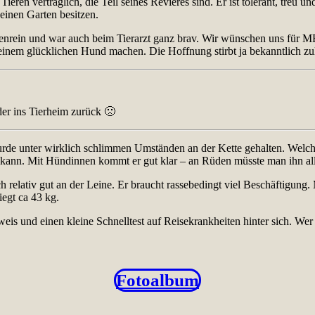
 Tieren verträglich, die Teil seines Revieres sind. Er ist tolerant, treu u
 einen Garten besitzen.
tubenrein und war auch beim Tierarzt ganz brav. Wir wünschen uns f
nem glücklichen Hund machen. Die Hoffnung stirbt ja bekanntlich zul
er ins Tierheim zurück 🙁
rde unter wirklich schlimmen Umständen an der Kette gehalten. Welch 
rn kann. Mit Hündinnen kommt er gut klar – an Rüden müsste man ihn a
ch relativ gut an der Leine. Er braucht rassebedingt viel Beschäftigung
egt ca 43 kg.
sweis und einen kleine Schnelltest auf Reisekrankheiten hinter sich. We
Fotoalbum