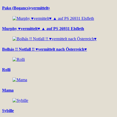
Pako (Bogancs)•vermittelt•
Murphy ♥vermittelt♥ ▲ auf PS 26931 Elsfleth
Bolhás !! Notfall !! ♥vermittelt nach Österreich♥
Rolli
Mama
Sybille