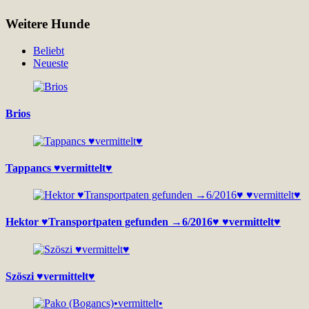
Weitere Hunde
Beliebt
Neueste
Brios
Tappancs ♥vermittelt♥
Hektor ♥Transportpaten gefunden →6/2016♥ ♥vermittelt♥
Szöszi ♥vermittelt♥