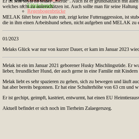
Er ist sehr loyal zu seiner ,,Herde“. Auch ist er grundsätzlich mit allen
Glückshunde
welches nicht zu unterschätzen ist. Auch sollte man für seine Haltung
Regenbogenbrücke
MELAK fährt brav im Auto mit, zeigt keine Futteraggression, ist s
die in ihm einen Arbeitshund sehen, nicht aufgeben und MELAK zu ei
01/2023
Melaks Glück war nur von kurzer Dauer, er kam im Januar 2023 wied
Melak ist ein im Januar 2021 geborener Husky Mischlingsrüde. Er wu
lieber, freundlicher Hund, der auch gerne in eine Familie mit Kinde
Melak liebt es sehr spazieren zu gehen, sich zu bewegen und läuft au
hat aber bereits begonnen. Er hat eine Schulterhöhe von 63 cm und wi
Er ist gechipt, geimpft, kastriert, entwurmt, hat einen EU Heimtierau
Aktuell befindet er sich noch im Tierheim Zalaegerszeg.