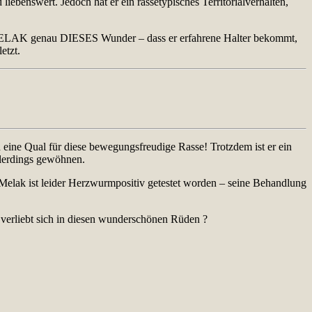
nd liebenswert. Jedoch hat er ein rassetypisches Territorialverhalten,
ür MELAK genau DIESES Wunder – dass er erfahrene Halter bekommt,
etzt.
eine Qual für diese bewegungsfreudige Rasse! Trotzdem ist er ein
llerdings gewöhnen.
. Melak ist leider Herzwurmpositiv getestet worden – seine Behandlung
r verliebt sich in diesen wunderschönen Rüden ?