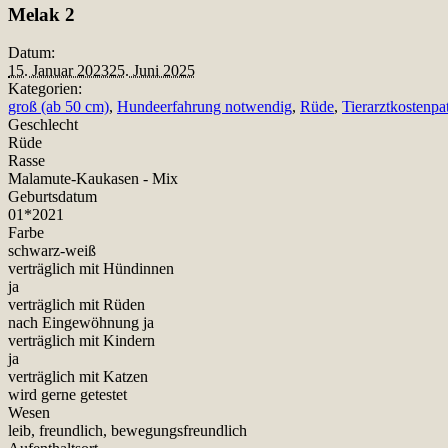
Teilen
Melak 2
Datum:
15. Januar 2023
25. Juni 2025
Kategorien:
groß (ab 50 cm)
,
Hundeerfahrung notwendig
,
Rüde
,
Tierarztkostenpa
Geschlecht
Rüde
Rasse
Malamute-Kaukasen - Mix
Geburtsdatum
01*2021
Farbe
schwarz-weiß
verträglich mit Hündinnen
ja
verträglich mit Rüden
nach Eingewöhnung ja
verträglich mit Kindern
ja
verträglich mit Katzen
wird gerne getestet
Wesen
leib, freundlich, bewegungsfreundlich