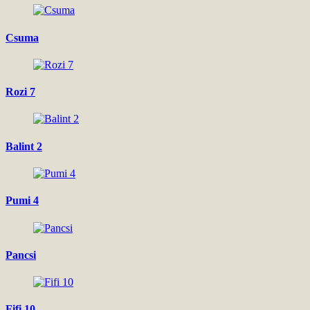
Csuma
Rozi 7
Balint 2
Pumi 4
Pancsi
Fifi 10