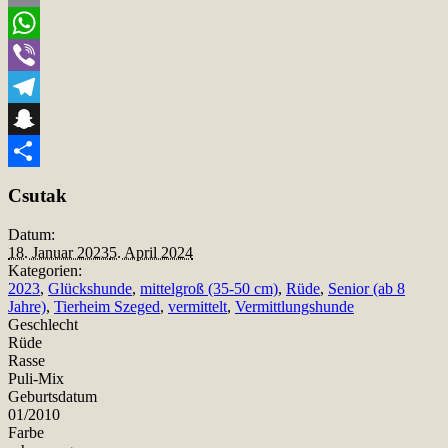
Email
WhatsApp
Viber
Telegram
Snapchat
Teilen
Csutak
Datum:
18. Januar 2023
5. April 2024
Kategorien:
2023
,
Glückshunde
,
mittelgroß (35-50 cm)
,
Rüde
,
Senior (ab 8
Jahre)
,
Tierheim Szeged
,
vermittelt
,
Vermittlungshunde
Geschlecht
Rüde
Rasse
Puli-Mix
Geburtsdatum
01/2010
Farbe