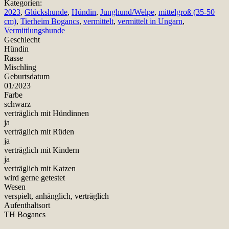
Kategorien:
2023
,
Glückshunde
,
Hündin
,
Junghund/Welpe
,
mittelgroß (35-50
cm)
,
Tierheim Bogancs
,
vermittelt
,
vermittelt in Ungarn
,
Vermittlungshunde
Geschlecht
Hündin
Rasse
Mischling
Geburtsdatum
01/2023
Farbe
schwarz
verträglich mit Hündinnen
ja
verträglich mit Rüden
ja
verträglich mit Kindern
ja
verträglich mit Katzen
wird gerne getestet
Wesen
verspielt, anhänglich, verträglich
Aufenthaltsort
TH Bogancs