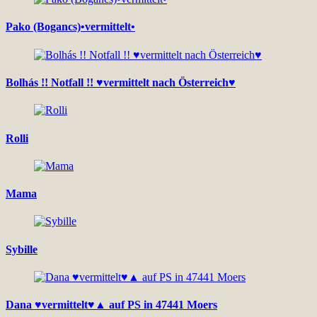
Pako (Bogancs)•vermittelt•
Bolhás !! Notfall !! ♥vermittelt nach Österreich♥
Rolli
Mama
Sybille
Dana ♥vermittelt♥▲ auf PS in 47441 Moers