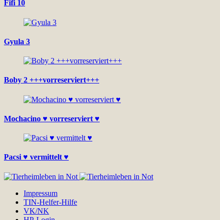
Fifi 10
Gyula 3
Boby 2 +++vorreserviert+++
Mochacino ♥ vorreserviert ♥
Pacsi ♥ vermittelt ♥
Impressum
TIN-Helfer-Hilfe
VK/NK
HP-Login