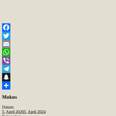
Facebook
Twitter
Email
WhatsApp
Viber
Telegram
Snapchat
Teilen
Mokus
Datum:
5. April 2020
5. April 2024