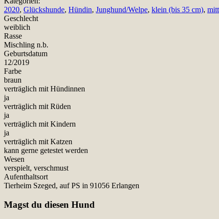
Kategorien:
2020
,
Glückshunde
,
Hündin
,
Junghund/Welpe
,
klein (bis 35 cm)
,
mit
Geschlecht
weiblich
Rasse
Mischling n.b.
Geburtsdatum
12/2019
Farbe
braun
verträglich mit Hündinnen
ja
verträglich mit Rüden
ja
verträglich mit Kindern
ja
verträglich mit Katzen
kann gerne getestet werden
Wesen
verspielt, verschmust
Aufenthaltsort
Tierheim Szeged, auf PS in 91056 Erlangen
Magst du diesen Hund