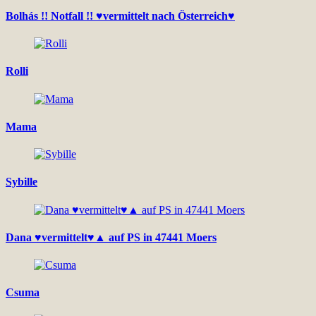
Bolhás !! Notfall !! ♥vermittelt nach Österreich♥
Rolli
Mama
Sybille
Dana ♥vermittelt♥▲ auf PS in 47441 Moers
Csuma