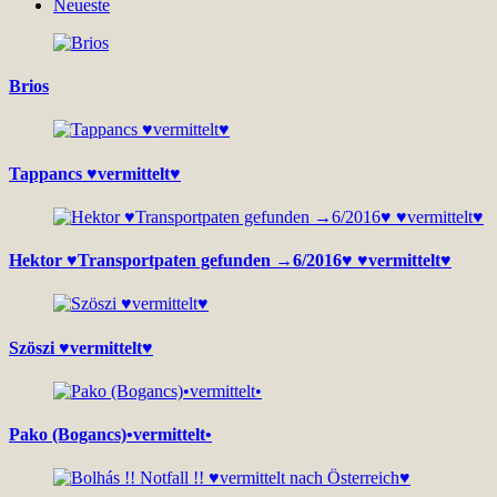
Neueste
Brios
Tappancs ♥vermittelt♥
Hektor ♥Transportpaten gefunden →6/2016♥ ♥vermittelt♥
Szöszi ♥vermittelt♥
Pako (Bogancs)•vermittelt•