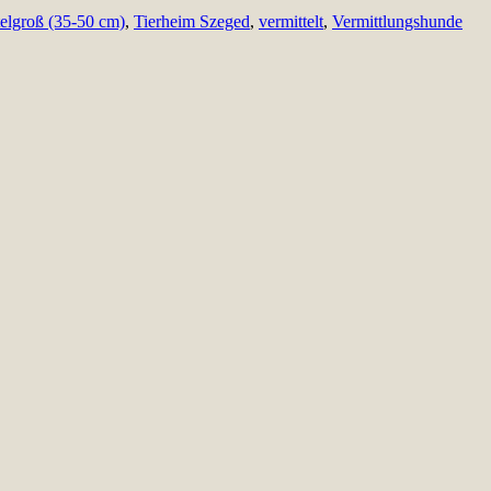
telgroß (35-50 cm)
,
Tierheim Szeged
,
vermittelt
,
Vermittlungshunde