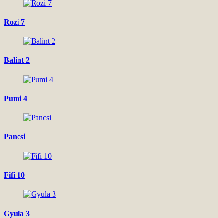
Rozi 7
Balint 2
Pumi 4
Pancsi
Fifi 10
Gyula 3