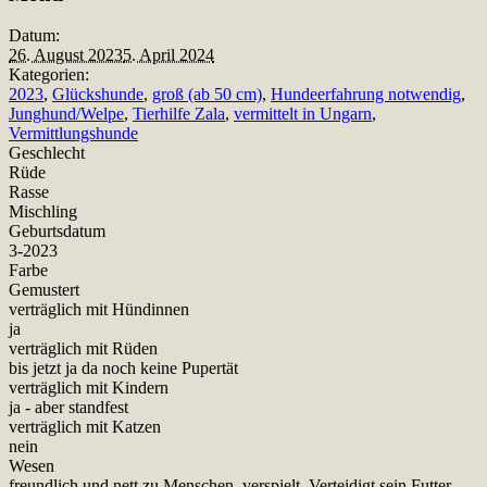
Datum:
26. August 2023
5. April 2024
Kategorien:
2023
,
Glückshunde
,
groß (ab 50 cm)
,
Hundeerfahrung notwendig
,
Junghund/Welpe
,
Tierhilfe Zala
,
vermittelt in Ungarn
,
Vermittlungshunde
Geschlecht
Rüde
Rasse
Mischling
Geburtsdatum
3-2023
Farbe
Gemustert
verträglich mit Hündinnen
ja
verträglich mit Rüden
bis jetzt ja da noch keine Pupertät
verträglich mit Kindern
ja - aber standfest
verträglich mit Katzen
nein
Wesen
freundlich und nett zu Menschen, verspielt. Verteidigt sein Futter