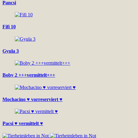
Pancsi
Fifi 10
Gyula 3
Boby 2 +++vermittelt+++
Mochacino ♥ vorreserviert ♥
Pacsi ♥ vermittelt ♥