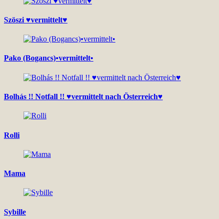
Szöszi ♥vermittelt♥
Pako (Bogancs)•vermittelt•
Bolhás !! Notfall !! ♥vermittelt nach Österreich♥
Rolli
Mama
Sybille