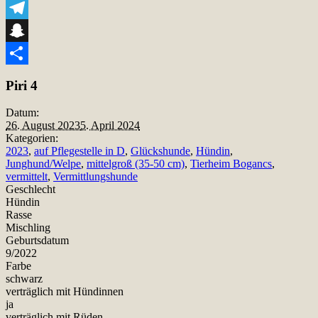
Viber
Telegram
Snapchat
Teilen
Piri 4
Datum:
26. August 2023
5. April 2024
Kategorien:
2023
,
auf Pflegestelle in D
,
Glückshunde
,
Hündin
,
Junghund/Welpe
,
mittelgroß (35-50 cm)
,
Tierheim Bogancs
,
vermittelt
,
Vermittlungshunde
Geschlecht
Hündin
Rasse
Mischling
Geburtsdatum
9/2022
Farbe
schwarz
verträglich mit Hündinnen
ja
verträglich mit Rüden