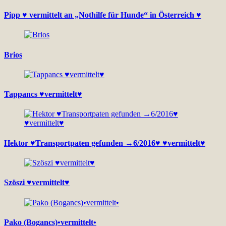
Pipp ♥ vermittelt an „Nothilfe für Hunde“ in Österreich ♥
Brios
Tappancs ♥vermittelt♥
Hektor ♥Transportpaten gefunden →6/2016♥ ♥vermittelt♥
Szöszi ♥vermittelt♥
Pako (Bogancs)•vermittelt•