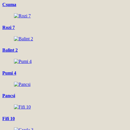
Csuma
Rozi 7
Balint 2
Pumi 4
Pancsi
Fifi 10