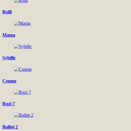
Rolli
Mama
Sybille
Csuma
Rozi 7
Balint 2