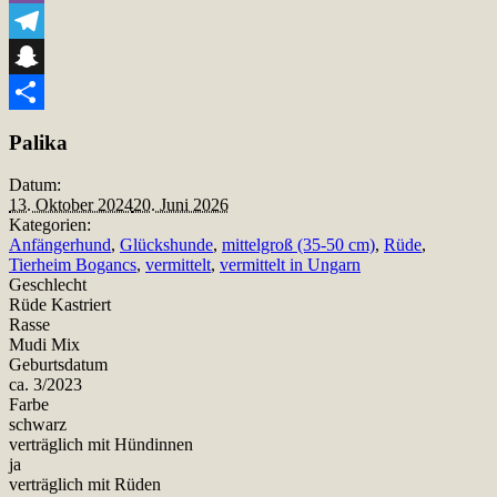
Viber
Telegram
Snapchat
Teilen
Palika
Datum:
13. Oktober 2024
20. Juni 2026
Kategorien:
Anfängerhund
,
Glückshunde
,
mittelgroß (35-50 cm)
,
Rüde
,
Tierheim Bogancs
,
vermittelt
,
vermittelt in Ungarn
Geschlecht
Rüde Kastriert
Rasse
Mudi Mix
Geburtsdatum
ca. 3/2023
Farbe
schwarz
verträglich mit Hündinnen
ja
verträglich mit Rüden