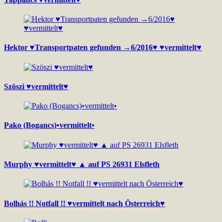
Hektor ♥Transportpaten gefunden →6/2016♥ ♥vermittelt♥
Szöszi ♥vermittelt♥
Pako (Bogancs)•vermittelt•
Murphy ♥vermittelt♥ ▲ auf PS 26931 Elsfleth
Bolhás !! Notfall !! ♥vermittelt nach Österreich♥