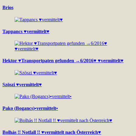
Brios
Tappancs ♥vermittelt♥
Hektor ♥Transportpaten gefunden →6/2016♥ ♥vermittelt♥
Szöszi ♥vermittelt♥
Pako (Bogancs)•vermittelt•
Bolhás !! Notfall !! ♥vermittelt nach Österreich♥