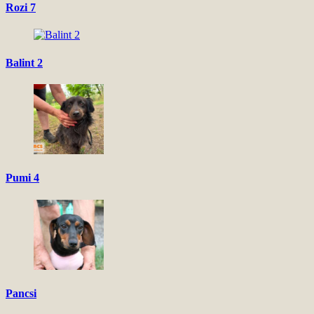
Rozi 7
Balint 2
Pumi 4
Pancsi