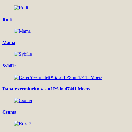
Rolli
Mama
Sybille
Dana ♥vermittelt♥▲ auf PS in 47441 Moers
Csuma