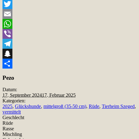
Facebook
Twitter
Email
WhatsApp
Viber
Telegram
Snapchat
Teilen
Pezo
Datum:
17. September 2024
17. Februar 2025
Kategorien:
2025
,
Glückshunde
,
mittelgroß (35-50 cm)
,
Rüde
,
Tierheim Szeged
,
vermittelt
Geschlecht
Rüde
Rasse
Mischling